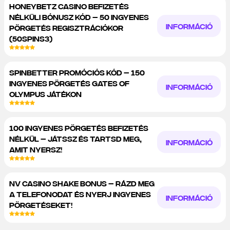
HONEYBETZ CASINO BEFIZETÉS
NÉLKÜLI BÓNUSZ KÓD – 50 INGYENES
Információ
PÖRGETÉS REGISZTRÁCIÓKOR
(50SPINS3)
SPINBETTER PROMÓCIÓS KÓD – 150
INGYENES PÖRGETÉS GATES OF
Információ
OLYMPUS JÁTÉKON
100 INGYENES PÖRGETÉS BEFIZETÉS
NÉLKÜL – JÁTSSZ ÉS TARTSD MEG,
Információ
AMIT NYERSZ!
NV CASINO SHAKE BONUS – RÁZD MEG
A TELEFONODAT ÉS NYERJ INGYENES
Információ
PÖRGETÉSEKET!