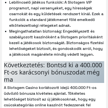
Lebilincselő játékos funkciók: A Slotsgem VIP
programot, napi versenyeket, egy hírességek
csarnokát és egy küldetések rendszert kínál. Ezek a
funkciók a standard játékmenet fölé emelkedő
elkötelezettségi rétegeket adnak.
Megingathatatlan biztonság: Engedélyezett és
szabályozott kaszinóként a Slotsgem prioritásként
kezeli a játékosok biztonságát. Biztonságos fizetési
lehetőségeket biztosít, és gondoskodik arról, hogy
a játékosok magánélete mindig védett legyen.
Következtetés: Bontsd ki a 400.000
Ft-os karácsonyi bónuszodat még
ma
A Slotsgem Casino korlátozott idejű 400.000 Ft-os
üdvözlő bónusza kivételes ajánlat. Tökéletes
lehetőséget biztosít az új játékosoknak, hogy egy
csúcskategóriás online kaszinót fedezzenek fel