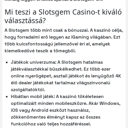
Mi teszi a Slotsgem Casino-t kiváló
választássá?
A Slotsgem több mint csak a bónuszai. A kaszinó célja,
hogy forradalmi erő legyen az iGaming világában. Ezt
több kulcsfontosságú jellemzővel éri el, amelyek
kiemelkedővé teszik a tömegből.
Játékok univerzuma: A Slotsgem hatalmas
játékválasztékkal büszkélkedhet. Ez több ezer
online nyerőgépet, asztali játékot és lenyűgöző 4K
élő dealer játékokat tartalmaz világszínvonalú
szolgáltatóktól.
Hibátlan mobil játék: A kaszinó tökéletesen
optimalizált minden mobileszközre. Akár Windows,
iOS vagy Android eszközt használsz,
zökkenőmentes élményt kapsz az összes
funkcióhoz való teljes hozzáféréssel.