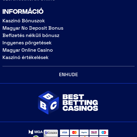
Információ
Kaszinó Bónuszok
Magyar No Deposit Bonus
Befizetés nélküli bónusz
Ingyenes pörgetések
Magyar Online Casino
Kaszinó értékelések
EN
HU
DE