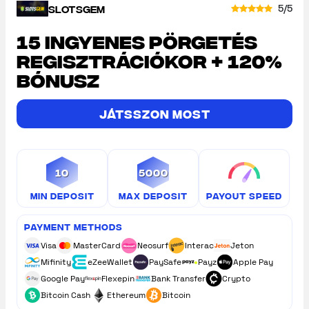
5/5
SLOTSGEM
15 ingyenes pörgetés
regisztrációkor + 120%
bónusz
Játsszon most
10
5000
Min Deposit
Max Deposit
Payout Speed
Payment Methods
Visa
MasterCard
Neosurf
Interac
Jeton
Mifinity
eZeeWallet
PaySafe
Payz
Apple Pay
Google Pay
Flexepin
Bank Transfer
Crypto
Bitcoin Cash
Ethereum
Bitcoin