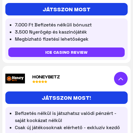
Játsszon most
7.000 Ft Befizetés nélküli bónuszt
3.500 Nyerőgép és kaszinójáték
Megbízható fizetési lehetőségek
Ice Casino review
HONEYBETZ
Játsszon most!
Befizetés nélkül is játszhatsz valódi pénzért -
saját kockázat nélkül
Csak új játékosoknak elérhető - exkluzív kezdő