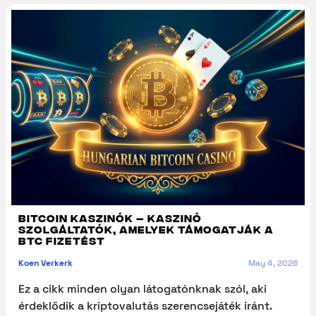
Bitcoin kaszinók – kaszinó
szolgáltatók, amelyek támogatják a
BTC fizetést
Koen Verkerk
May 4, 2026
Ez a cikk minden olyan látogatónknak szól, aki
érdeklődik a kriptovalutás szerencsejáték iránt.