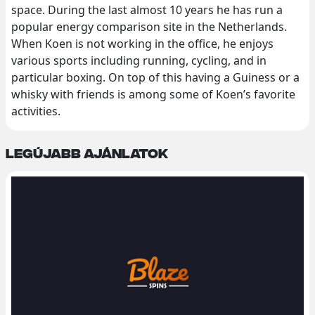
space. During the last almost 10 years he has run a
popular energy comparison site in the Netherlands.
When Koen is not working in the office, he enjoys
various sports including running, cycling, and in
particular boxing. On top of this having a Guiness or a
whisky with friends is among some of Koen’s favorite
activities.
Legújabb ajánlatok