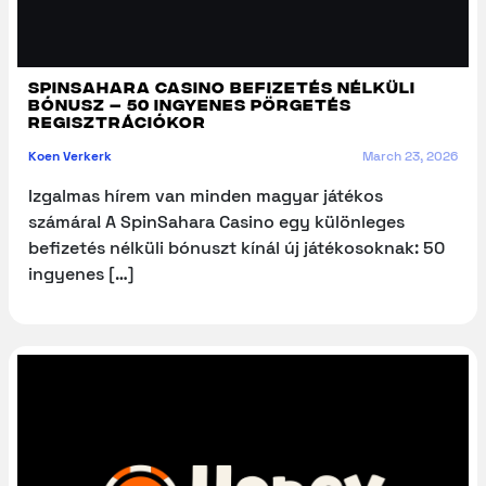
SpinSahara Casino befizetés nélküli
bónusz – 50 ingyenes pörgetés
regisztrációkor
Koen Verkerk
March 23, 2026
Izgalmas hírem van minden magyar játékos
számára! A SpinSahara Casino egy különleges
befizetés nélküli bónuszt kínál új játékosoknak: 50
ingyenes […]