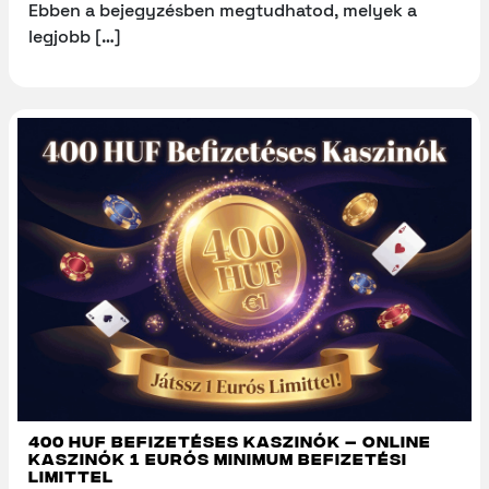
Ebben a bejegyzésben megtudhatod, melyek a
legjobb […]
400 HUF befizetéses kaszinók – online
kaszinók 1 eurós minimum befizetési
limittel