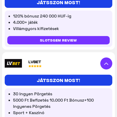
JÁTSSZON MOST!
120% bónusz 240 000 HUF-ig
4.000+ játék
Villámgyors kifizetések
Slotsgem review
LVBET
Játsszon most!
30 Ingyen Pörgetés
5000 Ft Befizetés 10.000 Ft Bónusz+100
Ingyenes Pörgetés
Sport + Kaszinó