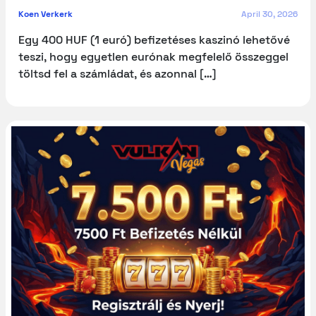
Koen Verkerk
April 30, 2026
Egy 400 HUF (1 euró) befizetéses kaszinó lehetővé
teszi, hogy egyetlen eurónak megfelelő összeggel
töltsd fel a számládat, és azonnal […]