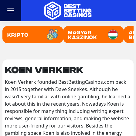
Skip
to
content
Magyar
A
Kripto
Kaszinók
be
Koen Verkerk
Koen Verkerk founded BestBettingCasinos.com back
in 2015 together with Dave Sneekes. Although he
wasn’t very familiar with online gambling, he learned a
lot about this in the recent years. Nowadays Koen is
responsible for many thing including writing expert
reviews, general information, and making the website
more user-friendly for our visitors. Besides the
gambling space Koen is also involved in the energy