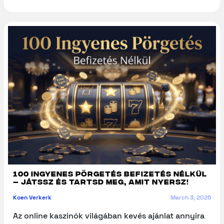
100 ingyenes pörgetés befizetés nélkül
– játssz és tartsd meg, amit nyersz!
Koen Verkerk
March 3, 2026
Az online kaszinók világában kevés ajánlat annyira