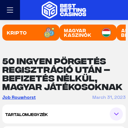
Skip
to
content
Magyar
A
Kripto
Kaszinók
be
50 ingyen pörgetés
regisztráció után –
Befizetés nélkül,
magyar játékosoknak
Job Rouwhorst
March 31, 2023
TARTALOMJEGYZÉK