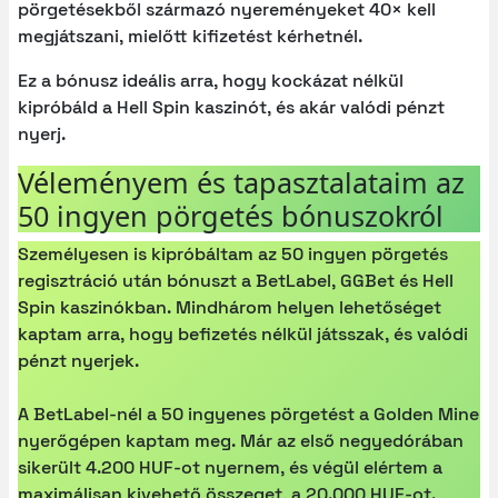
pörgetésekből származó nyereményeket 40× kell
megjátszani, mielőtt kifizetést kérhetnél.
Ez a bónusz ideális arra, hogy kockázat nélkül
kipróbáld a Hell Spin kaszinót, és akár valódi pénzt
nyerj.
Véleményem és tapasztalataim az
50 ingyen pörgetés bónuszokról
Személyesen is kipróbáltam az 50 ingyen pörgetés
regisztráció után bónuszt a BetLabel, GGBet és Hell
Spin kaszinókban. Mindhárom helyen lehetőséget
kaptam arra, hogy befizetés nélkül játsszak, és valódi
pénzt nyerjek.
A BetLabel-nél a 50 ingyenes pörgetést a Golden Mine
nyerőgépen kaptam meg. Már az első negyedórában
sikerült 4.200 HUF-ot nyernem, és végül elértem a
maximálisan kivehető összeget, a 20.000 HUF-ot.