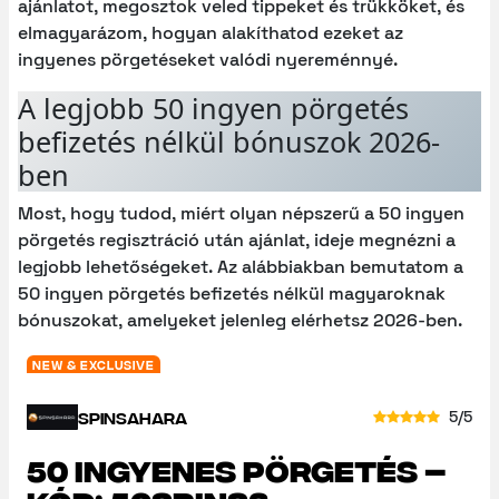
ajánlatot, megosztok veled tippeket és trükköket, és
elmagyarázom, hogyan alakíthatod ezeket az
ingyenes pörgetéseket valódi nyereménnyé.
A legjobb 50 ingyen pörgetés
befizetés nélkül bónuszok 2026-
ben
Most, hogy tudod, miért olyan népszerű a 50 ingyen
pörgetés regisztráció után ajánlat, ideje megnézni a
legjobb lehetőségeket. Az alábbiakban bemutatom a
50 ingyen pörgetés befizetés nélkül magyaroknak
bónuszokat, amelyeket jelenleg elérhetsz 2026-ben.
New & Exclusive
5/5
SPINSAHARA
50 ingyenes pörgetés –