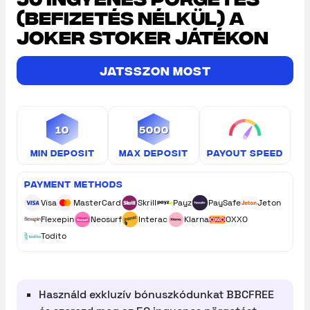
(befizetés nélkül) a
Joker Stoker játékon
Jatsszon Most
10
5000
Min Deposit
Max Deposit
Payout Speed
Payment Methods
Visa
MasterCard
Skrill
Payz
PaySafe
Jeton
Flexepin
Neosurf
Interac
Klarna
OXXO
Todito
Használd exkluzív bónuszkódunkat BBCFREE