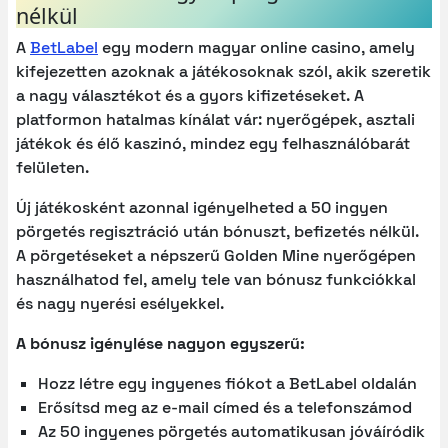
nélkül
A
BetLabel
egy modern magyar online casino, amely
kifejezetten azoknak a játékosoknak szól, akik szeretik
a nagy választékot és a gyors kifizetéseket. A
platformon hatalmas kínálat vár: nyerőgépek, asztali
játékok és élő kaszinó, mindez egy felhasználóbarát
felületen.
Új játékosként azonnal igényelheted a 50 ingyen
pörgetés regisztráció után bónuszt, befizetés nélkül.
A pörgetéseket a népszerű Golden Mine nyerőgépen
használhatod fel, amely tele van bónusz funkciókkal
és nagy nyerési esélyekkel.
A bónusz igénylése nagyon egyszerű:
Hozz létre egy ingyenes fiókot a BetLabel oldalán
Erősítsd meg az e-mail címed és a telefonszámod
Az 50 ingyenes pörgetés automatikusan jóváíródik