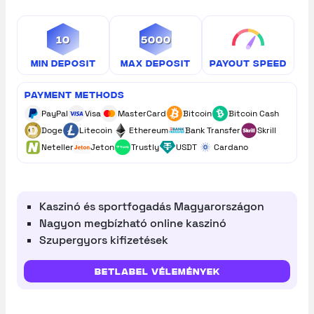
10
5000
Min Deposit
Max Deposit
Payout Speed
Payment Methods
PayPal
Visa
MasterCard
Bitcoin
Bitcoin Cash
Doge
Litecoin
Ethereum
Bank Transfer
Skrill
Neteller
Jeton
Trustly
USDT
Cardano
Kaszinó és sportfogadás Magyarországon
Nagyon megbízható online kaszinó
Szupergyors kifizetések
Betlabel Vélemények