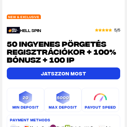
New & Exclusive
5/5
HELL SPIN
50 ingyenes pörgetés
regisztrációkor + 100%
bónusz + 100 IP
Jatszzon Most
20
5000
Min Deposit
Max Deposit
Payout Speed
Payment Methods