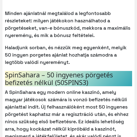
Minden ajánlatnál megtalálod a legfontosabb
részleteket: milyen játékokon használhatod a
pörgetéseket, van-e bónuszkód, mekkora a maximális
nyeremény, és mik a bónusz feltételei.
Haladjunk sorban, és nézzük meg egyenként, melyik
50 ingyen porgetes ajánlat hozhatja számodra a
legtöbb valódi nyereményt.
SpinSahara – 50 ingyenes pörgetés
befizetés nélkül (50SPINS3)
A SpinSahara egy modern online kaszinó, amely
magyar játékosok számára is vonzó befizetés nélküli
ajánlattal indít. Új felhasználóként most 50 ingyenes
pörgetést kaphatsz már a regisztráció után, és ehhez
nincs szükség első befizetésre. Ez ideális lehetőség
arra, hogy kockázat nélkül kipróbáld a kaszinót,
megismerd a játékfelületet, és akár valódi pénzt is