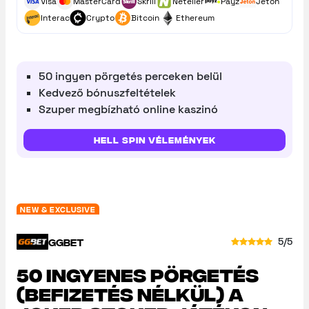
Visa
MasterCard
Skrill
Neteller
Payz
Jeton
Interac
Crypto
Bitcoin
Ethereum
50 ingyen pörgetés perceken belül
Kedvező bónuszfeltételek
Szuper megbízható online kaszinó
Hell Spin Vélemények
New & Exclusive
5/5
GGBET
50 ingyenes pörgetés
(befizetés nélkül) a