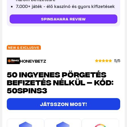
7.000+ játék - élő kaszinó és gyors kifizetések
Spinsahara Review
New & Exclusive
5/5
HONEYBETZ
50 ingyenes pörgetés
befizetés nélkül – kód:
50SPINS3
Játsszon most!