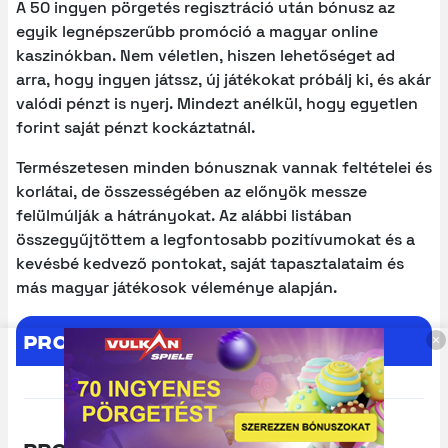
A 50 ingyen pörgetés regisztráció után bónusz az
egyik legnépszerűbb promóció a magyar online
kaszinókban. Nem véletlen, hiszen lehetőséget ad
arra, hogy ingyen játssz, új játékokat próbálj ki, és akár
valódi pénzt is nyerj. Mindezt anélkül, hogy egyetlen
forint saját pénzt kockáztatnál.
Természetesen minden bónusznak vannak feltételei és
korlátai, de összességében az előnyök messze
felülmúlják a hátrányokat. Az alábbi listában
összegyűjtöttem a legfontosabb pozitívumokat és a
kevésbé kedvező pontokat, saját tapasztalataim és
más magyar játékosok véleménye alapján.
×
Pros & Cons