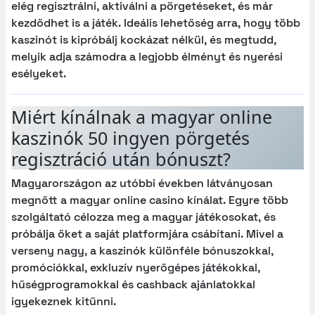
elég regisztrálni, aktiválni a pörgetéseket, és már
kezdődhet is a játék. Ideális lehetőség arra, hogy több
kaszinót is kipróbálj kockázat nélkül, és megtudd,
melyik adja számodra a legjobb élményt és nyerési
esélyeket.
Miért kínálnak a magyar online
kaszinók 50 ingyen pörgetés
regisztráció után bónuszt?
Magyarországon az utóbbi években látványosan
megnőtt a magyar online casino kínálat. Egyre több
szolgáltató célozza meg a magyar játékosokat, és
próbálja őket a saját platformjára csábítani. Mivel a
verseny nagy, a kaszinók különféle bónuszokkal,
promóciókkal, exkluzív nyerőgépes játékokkal,
hűségprogramokkal és cashback ajánlatokkal
igyekeznek kitűnni.