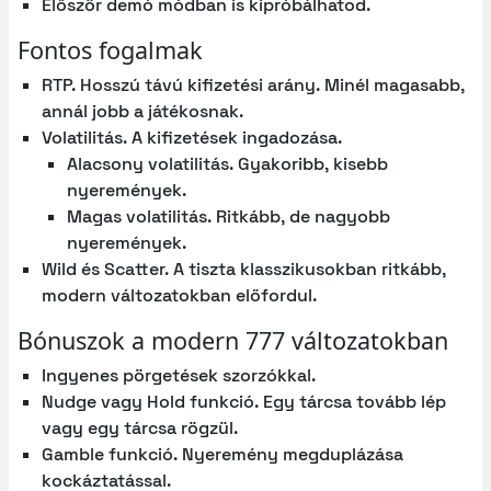
Először demó módban is kipróbálhatod.
Fontos fogalmak
RTP. Hosszú távú kifizetési arány. Minél magasabb,
annál jobb a játékosnak.
Volatilitás. A kifizetések ingadozása.
Alacsony volatilitás. Gyakoribb, kisebb
nyeremények.
Magas volatilitás. Ritkább, de nagyobb
nyeremények.
Wild és Scatter. A tiszta klasszikusokban ritkább,
modern változatokban előfordul.
Bónuszok a modern 777 változatokban
Ingyenes pörgetések szorzókkal.
Nudge vagy Hold funkció. Egy tárcsa tovább lép
vagy egy tárcsa rögzül.
Gamble funkció. Nyeremény megduplázása
kockáztatással.