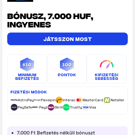
Bónusz, 7.000 HUF,
Ingyenes
Játsszon most
$10
100
Minimum
Pontok
Kifizetési
Befizetés
Sebesség
Fizetési Módok
AstroPay
Flexepin
Interac
MasterCard
Neteller
PaySafe
Payz
Skrill
Trustly
Visa
7.000 Ft Befizetés nélküli bónuszt