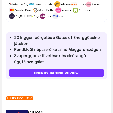
AstroPay
Bank Transfer
Interac
Jeton
Klarna
MasterCard
MuchBetter
Neosurf
Neteller
PaySafe
Payz
Skrill
Visa
30 ingyen pörgetés a Gates of EnergyCasino
játékon
Rendkívül népszerű kaszinó Magyarországon
Szupergyors kifizetések és elsőrangú
ügyfélszolgálat
Energy Casino review
Új és Exkluzív
VULKAN