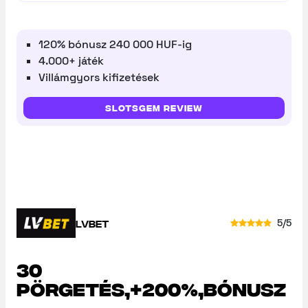
120% bónusz 240 000 HUF-ig
4.000+ játék
Villámgyors kifizetések
Slotsgem review
5/5
LVBET
30
Pörgetés,+200%,Bónusz