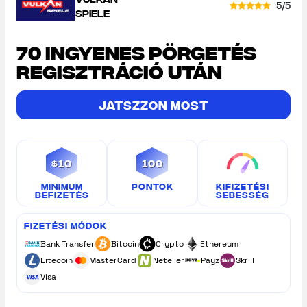
5/5
SPIELE
70 Ingyenes Pörgetés
Regisztráció Után
Jatszzon Most
$10
100
Minimum
Pontok
Kifizetési
Befizetés
Sebesség
Fizetési Módok
Bank Transfer
Bitcoin
Crypto
Ethereum
Litecoin
MasterCard
Neteller
Payz
Skrill
Visa