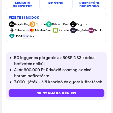
Minimum
Pontok
Kifizetési
Befizetés
Sebesség
Fizetési Módok
Apple Pay
Bitcoin
Bitcoin Cash
Crypto
Ethereum
MasterCard
Neteller
PaySafe
Skrill
USDT
Visa
50 ingyenes pörgetés az 50SPINS3 kóddal –
befizetés nélkül
Akár 600.000 Ft üdvözlő csomag az első
három befizetésre
7.000+ játék - élő kaszinó és gyors kifizetések
Spinsahara review