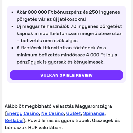
Akár 800 000 Ft bónuszpénz és 250 ingyenes
pörgetés vár az új játékosokra!
Új magyar felhasználók 70 ingyenes pörgetést
kapnak a mobiltelefonszám megerősítése után
– befizetés nem szükséges
A fizetések titkosítottan történnek és a
minimum befizetés mindössze 4 000 Ft így a
pénzügyek is gyorsak és kényelmesek.
Vulkan Spiele review
Alább öt megbízható választás Magyarországra
(
Energy Casino
,
NV Casino
,
GGBet
,
Spinanga
,
Betlabel
). Rövid leírás és gyors tippek. Összegek és
bónuszok HUF valutában.