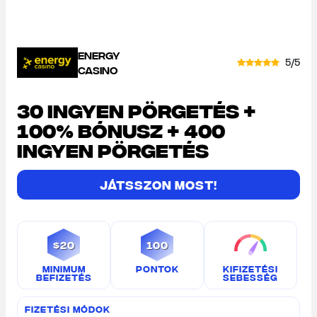
ENERGY
5/5
CASINO
30 Ingyen Pörgetés +
100% Bónusz + 400
Ingyen Pörgetés
Játsszon most!
$20
100
Minimum
Pontok
Kifizetési
Befizetés
Sebesség
Fizetési Módok