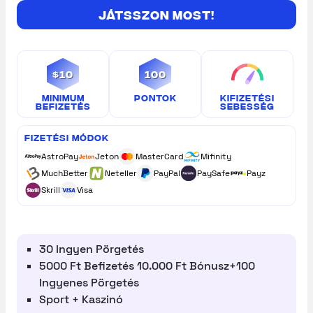
Játsszon most!
$10
100
Minimum
Pontok
Kifizetési
Befizetés
Sebesség
Fizetési Módok
AstroPay
Jeton
MasterCard
Mifinity
MuchBetter
Neteller
PayPal
PaySafe
Payz
Skrill
Visa
30 Ingyen Pörgetés
5000 Ft Befizetés 10.000 Ft Bónusz+100
Ingyenes Pörgetés
Sport + Kaszinó