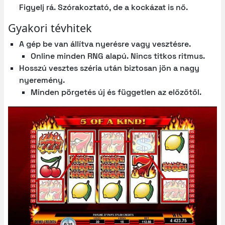
Figyelj rá. Szórakoztató, de a kockázat is nő.
Gyakori tévhitek
A gép be van állítva nyerésre vagy vesztésre.
Online minden RNG alapú. Nincs titkos ritmus.
Hosszú vesztes széria után biztosan jön a nagy
nyeremény.
Minden pörgetés új és független az előzőtől.