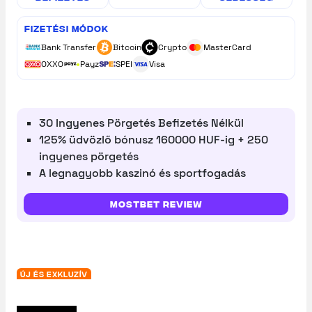
Fizetési Módok
Bank Transfer
Bitcoin
Crypto
MasterCard
OXXO
Payz
SPEI
Visa
30 Ingyenes Pörgetés Befizetés Nélkül
125% üdvözlő bónusz 160000 HUF-ig + 250
ingyenes pörgetés
A legnagyobb kaszinó és sportfogadás
Mostbet review
Új és Exkluzív