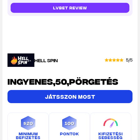
LVBet review
5/5
HELL SPIN
Ingyenes,50,Pörgetés
Játsszon most
$20
100
Minimum
Pontok
Kifizetési
Befizetés
Sebesség