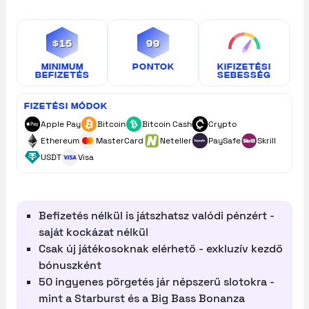
$15
99
Minimum
Pontok
Kifizetési
Befizetés
Sebesség
Fizetési Módok
Apple Pay
Bitcoin
Bitcoin Cash
Crypto
Ethereum
MasterCard
Neteller
PaySafe
Skrill
USDT
Visa
Befizetés nélkül is játszhatsz valódi pénzért -
saját kockázat nélkül
Csak új játékosoknak elérhető - exkluzív kezdő
bónuszként
50 ingyenes pörgetés jár népszerű slotokra -
mint a Starburst és a Big Bass Bonanza