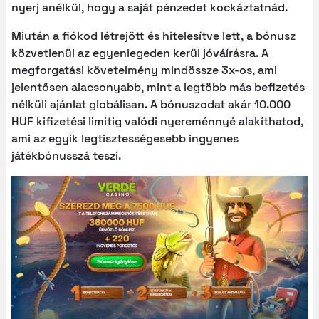
nyerj anélkül, hogy a saját pénzedet kockáztatnád.
Miután a fiókod létrejött és hitelesítve lett, a bónusz
közvetlenül az egyenlegeden kerül jóváírásra. A
megforgatási követelmény mindössze 3x-os, ami
jelentősen alacsonyabb, mint a legtöbb más befizetés
nélküli ajánlat globálisan. A bónuszodat akár 10.000
HUF kifizetési limitig valódi nyereménnyé alakíthatod,
ami az egyik legtisztességesebb ingyenes
játékbónusszá teszi.