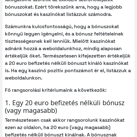
bónuszokat. Ezért törekszünk arra, hogy a legjobb
bónuszokat és kaszinókat listázzuk számodra.
Számunkra kulcsfontosságú, hogy a bónuszokat
könnyű legyen igényelni, és a bónusz feltételeinek
tisztességesnek kell lenniük. Mielőtt kaszinókat
adnánk hozzá a weboldalunkhoz, mindig alaposan
értékeljük őket. Természetesen kifejezetten értékeljük
a 20 euro befizetés nélküli bónuszt kínáló kaszinókat
is. Ha egy kaszinó pozitív pontszámot ér el, listázzuk a
weboldalunkon.
Fő rangsorolási kritériumaink a következők:
1. Egy 20 euro befizetés nélküli bónusz
(vagy magasabb)
Természetesen csak akkor rangsorolunk kaszinókat
ezen az oldalon, ha 20 euro (vagy magasabb)
befizetés nélküli bónuszt kínálnak. A bónusznak