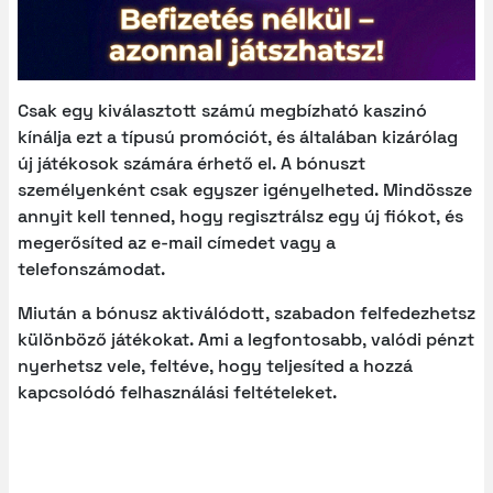
Csak egy kiválasztott számú megbízható kaszinó
kínálja ezt a típusú promóciót, és általában kizárólag
új játékosok számára érhető el. A bónuszt
személyenként csak egyszer igényelheted. Mindössze
annyit kell tenned, hogy regisztrálsz egy új fiókot, és
megerősíted az e-mail címedet vagy a
telefonszámodat.
Miután a bónusz aktiválódott, szabadon felfedezhetsz
különböző játékokat. Ami a legfontosabb, valódi pénzt
nyerhetsz vele, feltéve, hogy teljesíted a hozzá
kapcsolódó felhasználási feltételeket.