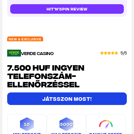
Hit'n'Spin Review
New & Exclusive
5/5
VERDE CASINO
7.500 HUF ingyen
telefonszám-
ellenőrzéssel
Játsszon most!
10
5000