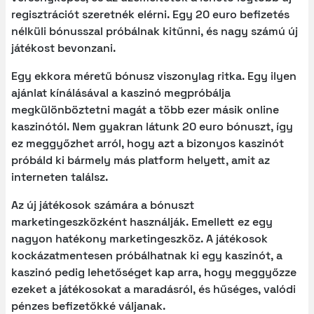
regisztrációt szeretnék elérni. Egy 20 euro befizetés
nélküli bónusszal próbálnak kitűnni, és nagy számú új
játékost bevonzani.
Egy ekkora méretű bónusz viszonylag ritka. Egy ilyen
ajánlat kínálásával a kaszinó megpróbálja
megkülönböztetni magát a több ezer másik online
kaszinótól. Nem gyakran látunk 20 euro bónuszt, így
ez meggyőzhet arról, hogy azt a bizonyos kaszinót
próbáld ki bármely más platform helyett, amit az
interneten találsz.
Az új játékosok számára a bónuszt
marketingeszközként használják. Emellett ez egy
nagyon hatékony marketingeszköz. A játékosok
kockázatmentesen próbálhatnak ki egy kaszinót, a
kaszinó pedig lehetőséget kap arra, hogy meggyőzze
ezeket a játékosokat a maradásról, és hűséges, valódi
pénzes befizetőkké váljanak.