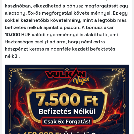
kaszinóban, elkezdheted a bónusz megforgatását egy
alacsony, 5x-ös megforgatási követelménnyel. Ez egy
sokkal kezelhetőbb követelmény, mint a legtöbb más
befizetés nélküli ajánlat a piacon. A bónusz akár
10.000 HUF valódi nyereménnyé is alakítható, ami
tisztességes esélyt ad arra, hogy némi extra
készpénzt keress mindenféle kezdeti befektetés
nélkül.