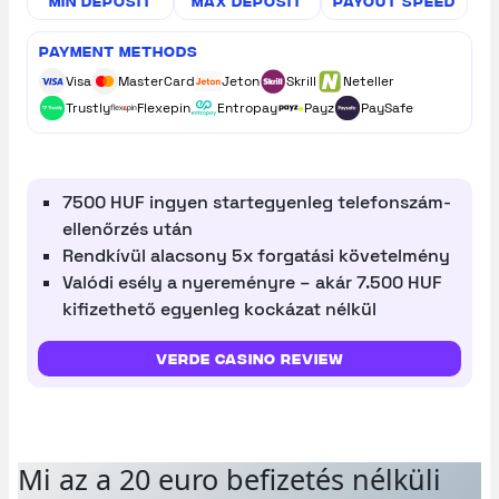
Min Deposit
Max Deposit
Payout Speed
Payment Methods
Visa
MasterCard
Jeton
Skrill
Neteller
Trustly
Flexepin
Entropay
Payz
PaySafe
7500 HUF ingyen startegyenleg telefonszám-
ellenőrzés után
Rendkívül alacsony 5x forgatási követelmény
Valódi esély a nyereményre – akár 7.500 HUF
kifizethető egyenleg kockázat nélkül
Verde Casino Review
Mi az a 20 euro befizetés nélküli