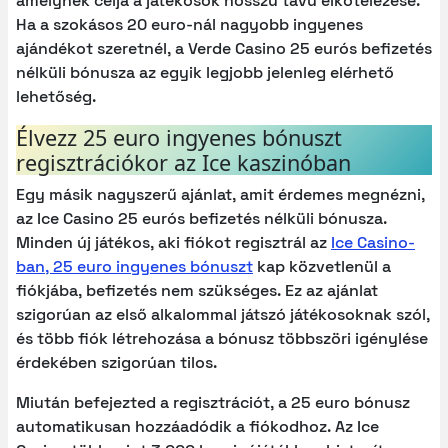
amelynek célja a játékosok hosszú távú elkötelezése.
Ha a szokásos 20 euro-nál nagyobb ingyenes
ajándékot szeretnél, a Verde Casino 25 eurós befizetés
nélküli bónusza az egyik legjobb jelenleg elérhető
lehetőség.
Élvezz 25 euro ingyenes bónuszt
regisztrációkor az Ice kaszinóban
Egy másik nagyszerű ajánlat, amit érdemes megnézni,
az Ice Casino 25 eurós befizetés nélküli bónusza.
Minden új játékos, aki fiókot regisztrál az
Ice Casino-
ban, 25 euro ingyenes bónuszt
kap közvetlenül a
fiókjába, befizetés nem szükséges. Ez az ajánlat
szigorúan az első alkalommal játszó játékosoknak szól,
és több fiók létrehozása a bónusz többszöri igénylése
érdekében szigorúan tilos.
Miután befejezted a regisztrációt, a 25 euro bónusz
automatikusan hozzáadódik a fiókodhoz. Az Ice