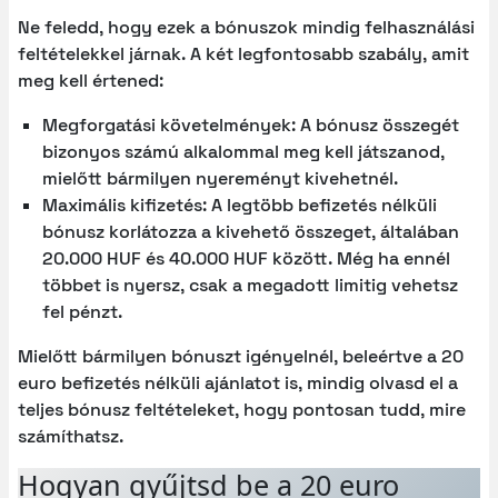
Ne feledd, hogy ezek a bónuszok mindig felhasználási
feltételekkel járnak. A két legfontosabb szabály, amit
meg kell értened:
Megforgatási követelmények: A bónusz összegét
bizonyos számú alkalommal meg kell játszanod,
mielőtt bármilyen nyereményt kivehetnél.
Maximális kifizetés: A legtöbb befizetés nélküli
bónusz korlátozza a kivehető összeget, általában
20.000 HUF és 40.000 HUF között. Még ha ennél
többet is nyersz, csak a megadott limitig vehetsz
fel pénzt.
Mielőtt bármilyen bónuszt igényelnél, beleértve a 20
euro befizetés nélküli ajánlatot is, mindig olvasd el a
teljes bónusz feltételeket, hogy pontosan tudd, mire
számíthatsz.
Hogyan gyűjtsd be a 20 euro