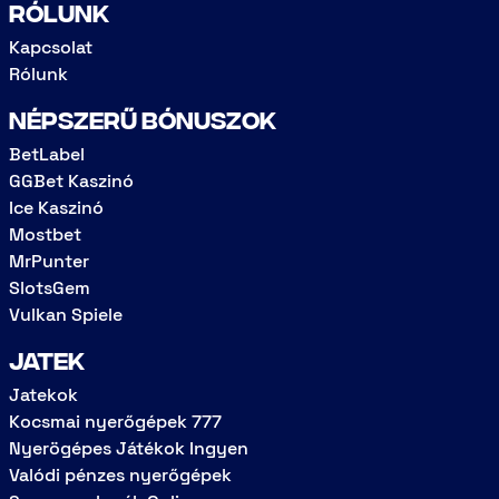
Rólunk
Kapcsolat
Rólunk
Népszerű Bónuszok
BetLabel
GGBet Kaszinó
Ice Kaszinó
Mostbet
MrPunter
SlotsGem
Vulkan Spiele
Jatek
Jatekok
Kocsmai nyerőgépek 777
Nyerögépes Játékok Ingyen
Valódi pénzes nyerőgépek