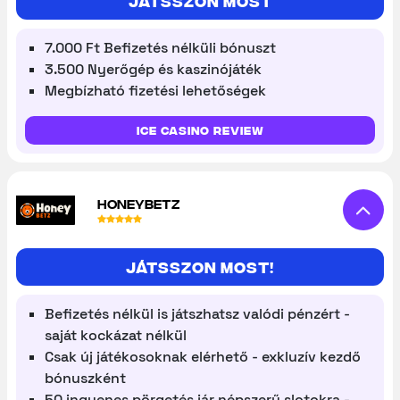
Játsszon most
7.000 Ft Befizetés nélküli bónuszt
3.500 Nyerőgép és kaszinójáték
Megbízható fizetési lehetőségek
Ice Casino review
HONEYBETZ
Játsszon most!
Befizetés nélkül is játszhatsz valódi pénzért -
saját kockázat nélkül
Csak új játékosoknak elérhető - exkluzív kezdő
bónuszként
50 ingyenes pörgetés jár népszerű slotokra -