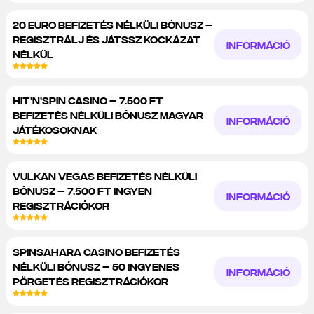
20 EURO BEFIZETÉS NÉLKÜLI BÓNUSZ –
REGISZTRÁLJ ÉS JÁTSSZ KOCKÁZAT
Információ
NÉLKÜL
HIT'N'SPIN CASINO – 7.500 FT
BEFIZETÉS NÉLKÜLI BÓNUSZ MAGYAR
Információ
JÁTÉKOSOKNAK
VULKAN VEGAS BEFIZETÉS NÉLKÜLI
BÓNUSZ – 7.500 FT INGYEN
Információ
REGISZTRÁCIÓKOR
SPINSAHARA CASINO BEFIZETÉS
NÉLKÜLI BÓNUSZ – 50 INGYENES
Információ
PÖRGETÉS REGISZTRÁCIÓKOR