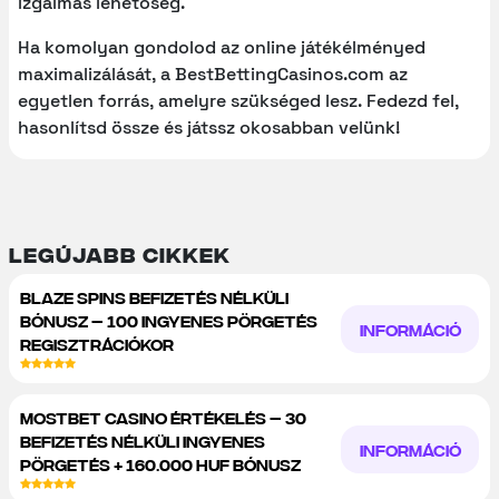
izgalmas lehetőség.
Ha komolyan gondolod az online játékélményed
maximalizálását, a BestBettingCasinos.com az
egyetlen forrás, amelyre szükséged lesz. Fedezd fel,
hasonlítsd össze és játssz okosabban velünk!
Legújabb cikkek
BLAZE SPINS BEFIZETÉS NÉLKÜLI
BÓNUSZ – 100 INGYENES PÖRGETÉS
Információ
REGISZTRÁCIÓKOR
MOSTBET CASINO ÉRTÉKELÉS – 30
BEFIZETÉS NÉLKÜLI INGYENES
Információ
PÖRGETÉS + 160.000 HUF BÓNUSZ