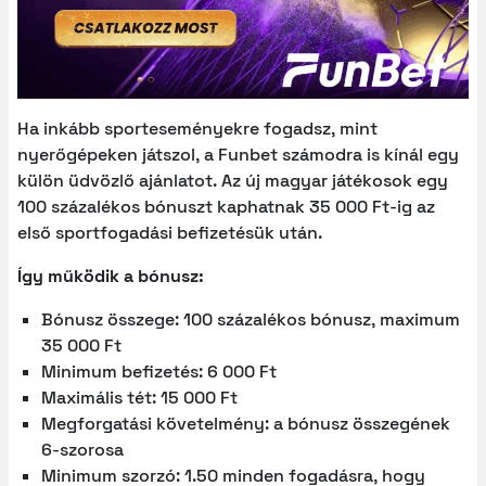
Ha inkább sporteseményekre fogadsz, mint
nyerőgépeken játszol, a Funbet számodra is kínál egy
külön üdvözlő ajánlatot. Az új magyar játékosok egy
100 százalékos bónuszt kaphatnak 35 000 Ft-ig az
első sportfogadási befizetésük után.
Így működik a bónusz:
Bónusz összege: 100 százalékos bónusz, maximum
35 000 Ft
Minimum befizetés: 6 000 Ft
Maximális tét: 15 000 Ft
Megforgatási követelmény: a bónusz összegének
6-szorosa
Minimum szorzó: 1.50 minden fogadásra, hogy