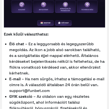
Ezek közül választhatsz:
Élő chat
– Ez a leggyorsabb és legegyszerűbb
megoldás. Az ikon a jobb alsó sarokban található,
és a szolgáltatás éjjel-nappal elérhető. Általános
kérdéseket bejelentkezés nélkül is feltehetsz, de ha
fiókra vonatkozó kérdésed van, akkor ellenőrzést
kérhetnek.
E-mail
– Ha nem sürgős, írhatsz a támogatási e-mail
címre is. A válaszidő általában 24 órán belül van.
support@funbet.com
GYIK szekció
– Az oldalon van egy részletes
súgóközpont, ahol információt találsz
fióknyitásról, bónuszokról, fizetésekről és