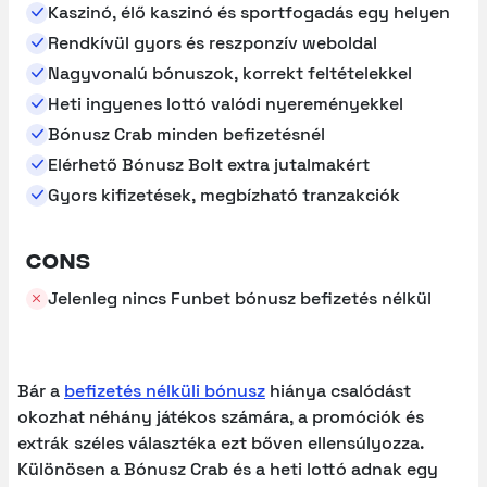
Kaszinó, élő kaszinó és sportfogadás egy helyen
Rendkívül gyors és reszponzív weboldal
Nagyvonalú bónuszok, korrekt feltételekkel
Heti ingyenes lottó valódi nyereményekkel
Bónusz Crab minden befizetésnél
Elérhető Bónusz Bolt extra jutalmakért
Gyors kifizetések, megbízható tranzakciók
Cons
Jelenleg nincs Funbet bónusz befizetés nélkül
Bár a
befizetés nélküli bónusz
hiánya csalódást
okozhat néhány játékos számára, a promóciók és
extrák széles választéka ezt bőven ellensúlyozza.
Különösen a Bónusz Crab és a heti lottó adnak egy