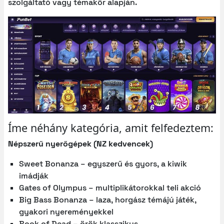
szolgáltató vagy témakör alapján.
Íme néhány kategória, amit felfedeztem:
Népszerű nyerőgépek (NZ kedvencek)
Sweet Bonanza – egyszerű és gyors, a kiwik
imádják
Gates of Olympus – multiplikátorokkal teli akció
Big Bass Bonanza – laza, horgász témájú játék,
gyakori nyereményekkel
Book of Dead – örök klasszikus