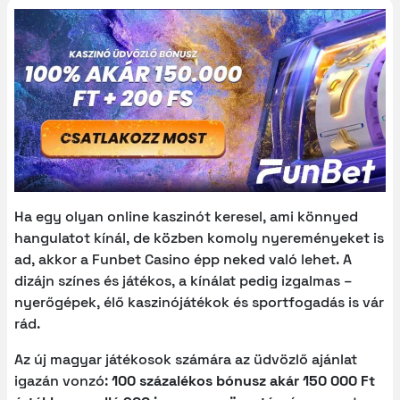
Ha egy olyan online kaszinót keresel, ami könnyed
hangulatot kínál, de közben komoly nyereményeket is
ad, akkor a Funbet Casino épp neked való lehet. A
dizájn színes és játékos, a kínálat pedig izgalmas –
nyerőgépek, élő kaszinójátékok és sportfogadás is vár
rád.
Az új magyar játékosok számára az üdvözlő ajánlat
igazán vonzó:
100 százalékos bónusz akár 150 000 Ft