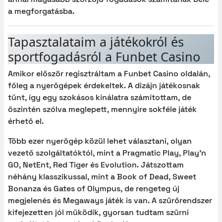
a megforgatásba.
Tapasztalataim a játékokról és
sportfogadásról a Funbet Casino
Amikor először regisztráltam a Funbet Casino oldalán,
főleg a nyerőgépek érdekeltek. A dizájn játékosnak
tűnt, így egy szokásos kínálatra számítottam, de
őszintén szólva meglepett, mennyire sokféle játék
érhető el.
Több ezer nyerőgép közül lehet választani, olyan
vezető szolgáltatóktól, mint a Pragmatic Play, Play’n
GO, NetEnt, Red Tiger és Evolution. Játszottam
néhány klasszikussal, mint a Book of Dead, Sweet
Bonanza és Gates of Olympus, de rengeteg új
megjelenés és Megaways játék is van. A szűrőrendszer
kifejezetten jól működik, gyorsan tudtam szűrni