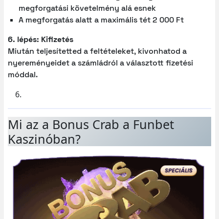
megforgatási követelmény alá esnek
A megforgatás alatt a maximális tét 2 000 Ft
6.
lépés: Kifizetés
Miután teljesítetted a feltételeket, kivonhatod a
nyereményeidet a számládról a választott fizetési
móddal.
Mi az a Bonus Crab a Funbet
Kaszinóban?