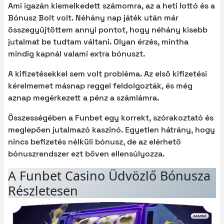
Ami igazán kiemelkedett számomra, az a heti lottó és a
Bónusz Bolt volt. Néhány nap játék után már
összegyűjtöttem annyi pontot, hogy néhány kisebb
jutalmat be tudtam váltani. Olyan érzés, mintha
mindig kapnál valami extra bónuszt.
A kifizetésekkel sem volt probléma. Az első kifizetési
kérelmemet másnap reggel feldolgozták, és még
aznap megérkezett a pénz a számlámra.
Összességében a Funbet egy korrekt, szórakoztató és
meglepően jutalmazó kaszinó. Egyetlen hátrány, hogy
nincs befizetés nélküli bónusz, de az elérhető
bónuszrendszer ezt bőven ellensúlyozza.
A Funbet Casino Üdvözlő Bónusza
Részletesen