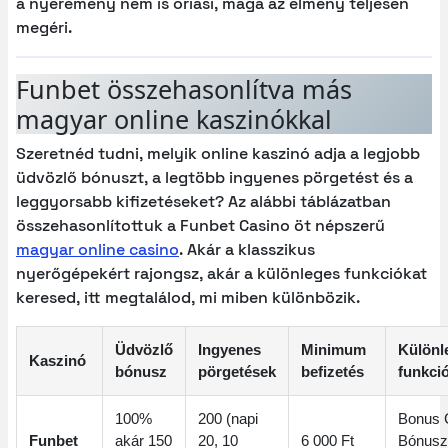
a nyeremény nem is óriási, maga az élmény teljesen
megéri.
Funbet összehasonlítva más
magyar online kaszinókkal
Szeretnéd tudni, melyik online kaszinó adja a legjobb
üdvözlő bónuszt, a legtöbb ingyenes pörgetést és a
leggyorsabb kifizetéseket? Az alábbi táblázatban
összehasonlítottuk a Funbet Casino öt népszerű
magyar online casino
. Akár a klasszikus
nyerőgépekért rajongsz, akár a különleges funkciókat
keresed, itt megtalálod, mi miben különbözik.
Üdvözlő
Ingyenes
Minimum
Különl
Kaszinó
bónusz
pörgetések
befizetés
funkci
100%
200 (napi
Bonus 
Funbet
akár 150
20, 10
6 000 Ft
Bónusz 