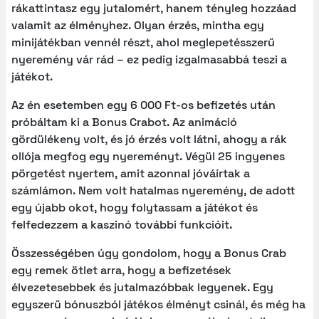
rákattintasz egy jutalomért, hanem tényleg hozzáad
valamit az élményhez. Olyan érzés, mintha egy
minijátékban vennél részt, ahol meglepetésszerű
nyeremény vár rád – ez pedig izgalmasabbá teszi a
játékot.
Az én esetemben egy 6 000 Ft-os befizetés után
próbáltam ki a Bonus Crabot. Az animáció
gördülékeny volt, és jó érzés volt látni, ahogy a rák
ollója megfog egy nyereményt. Végül 25 ingyenes
pörgetést nyertem, amit azonnal jóváírtak a
számlámon. Nem volt hatalmas nyeremény, de adott
egy újabb okot, hogy folytassam a játékot és
felfedezzem a kaszinó további funkcióit.
Összességében úgy gondolom, hogy a Bonus Crab
egy remek ötlet arra, hogy a befizetések
élvezetesebbek és jutalmazóbbak legyenek. Egy
egyszerű bónuszból játékos élményt csinál, és még ha