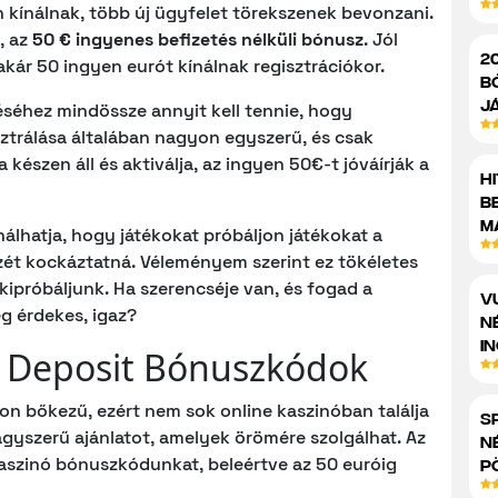
n kínálnak, több új ügyfelet törekszenek bevonzani.
, az
50 € ingyenes befizetés nélküli bónusz
. Jól
2
akár 50 ingyen eurót kínálnak regisztrációkor.
B
J
séhez mindössze annyit kell tennie, hogy
isztrálása általában nagyon egyszerű, és csak
készen áll és aktiválja, az ingyen 50€-t jóváírják a
HI
B
M
lhatja, hogy játékokat próbáljon játékokat a
zét kockáztatná. Véleményem szerint ez tökéletes
kipróbáljunk. Ha szerencséje van, és fogad a
V
ég érdekes, igaz?
N
I
o Deposit Bónuszkódok
on bőkezű, ezért nem sok online kaszinóban találja
S
agyszerű ajánlatot, amelyek örömére szolgálhat. Az
N
szinó bónuszkódunkat, beleértve az 50 euróig
P