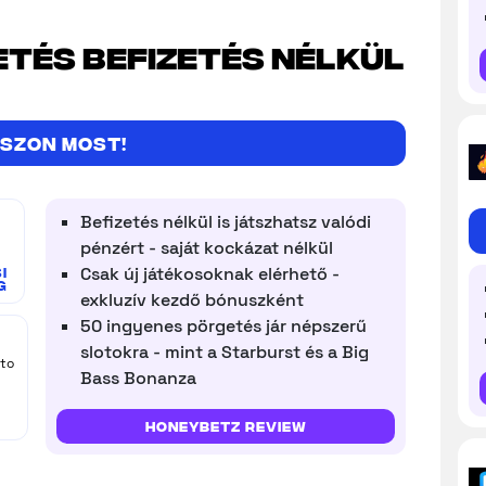
etés befizetés nélkül
szon most!
Befizetés nélkül is játszhatsz valódi
pénzért - saját kockázat nélkül
Csak új játékosoknak elérhető -
i
g
exkluzív kezdő bónuszként
50 ingyenes pörgetés jár népszerű
slotokra - mint a Starburst és a Big
to
Bass Bonanza
Honeybetz review