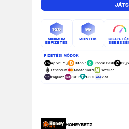
Játs
$20
99
Minimum
Pontok
Kifizetés
Befizetés
Sebessé
Fizetési Módok
Apple Pay
Bitcoin
Bitcoin Cash
Cryp
Ethereum
MasterCard
Neteller
PaySafe
Skrill
USDT
Visa
HONEYBETZ