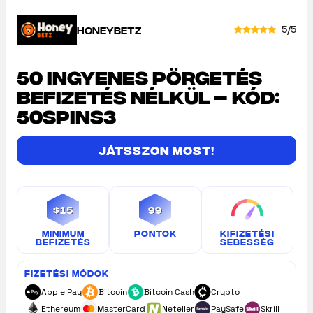
5/5
HONEYBETZ
50 ingyenes pörgetés
befizetés nélkül – kód:
50SPINS3
Játsszon most!
$15
99
Minimum
Pontok
Kifizetési
Befizetés
Sebesség
Fizetési Módok
Apple Pay
Bitcoin
Bitcoin Cash
Crypto
Ethereum
MasterCard
Neteller
PaySafe
Skrill