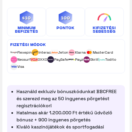
$10
100
Minimum
Pontok
Kifizetési
Befizetés
Sebesség
Fizetési Módok
Flexepin
Interac
Jeton
Klarna
MasterCard
Neosurf
OXXO
PaySafe
Payz
Skrill
Todito
Visa
Használd exkluzív bónuszkódunkat BBCFREE
és szerezd meg az 50 ingyenes pörgetést
regisztrációkor!
Hatalmas akár 1.200.000 Ft értékű üdvözlő
bónusz + 900 ingyenes pörgetés
Kiváló kaszinójátékok és sportfogadási