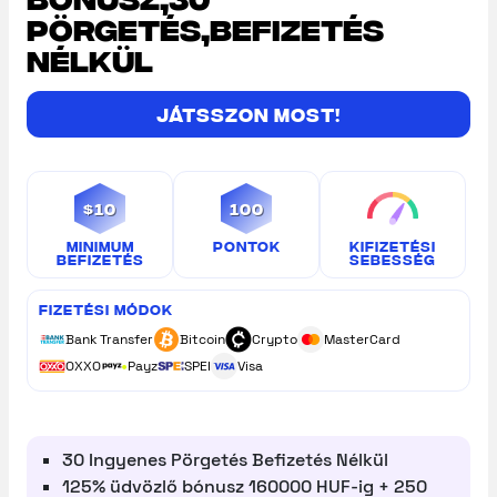
pörgetés,befizetés
nélkül
JÁTSSZON MOST!
$10
100
Minimum
Pontok
Kifizetési
Befizetés
Sebesség
Fizetési Módok
Bank Transfer
Bitcoin
Crypto
MasterCard
OXXO
Payz
SPEI
Visa
30 Ingyenes Pörgetés Befizetés Nélkül
125% üdvözlő bónusz 160000 HUF-ig + 250