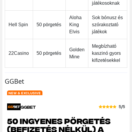
játékosoknak
Aloha
Sok bónusz és
Hell Spin
50 pörgetés
King
szórakoztató
Elvis
játékok
Megbízható
Golden
22Casino
50 pörgetés
kaszinó gyors
Mine
kifizetésekkel
GGBet
New & Exclusive
5/5
GGBET
50 ingyenes pörgetés
(befizetés nélkül) a