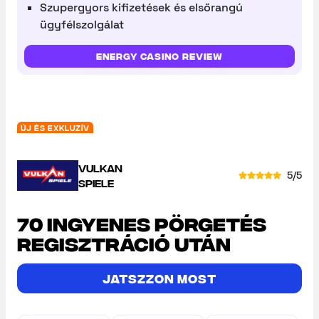
Szupergyors kifizetések és elsőrangú
ügyfélszolgálat
Energy Casino review
Új és Exkluzív
VULKAN
5/5
SPIELE
70 Ingyenes Pörgetés
Regisztráció Után
Jatszzon Most