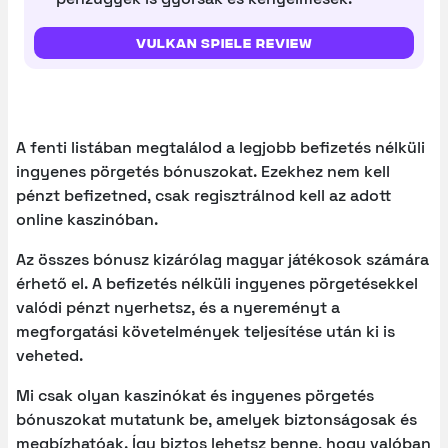
Vulkan Spiele review
A fenti listában megtalálod a legjobb befizetés nélküli
ingyenes pörgetés bónuszokat. Ezekhez nem kell
pénzt befizetned, csak regisztrálnod kell az adott
online kaszinóban.
Az összes bónusz kizárólag magyar játékosok számára
érhető el. A befizetés nélküli ingyenes pörgetésekkel
valódi pénzt nyerhetsz, és a nyereményt a
megforgatási követelmények teljesítése után ki is
veheted.
Mi csak olyan kaszinókat és ingyenes pörgetés
bónuszokat mutatunk be, amelyek biztonságosak és
megbízhatóak. Így biztos lehetsz benne, hogy valóban