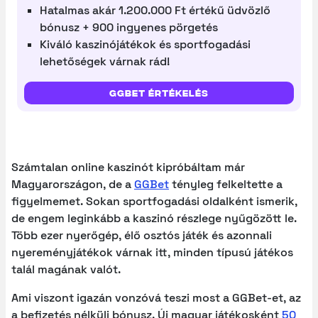
Hatalmas akár 1.200.000 Ft értékű üdvözlő
bónusz + 900 ingyenes pörgetés
Kiváló kaszinójátékok és sportfogadási
lehetőségek várnak rád!
GGBet Értékelés
Számtalan online kaszinót kipróbáltam már
Magyarországon, de a
GGBet
tényleg felkeltette a
figyelmemet. Sokan sportfogadási oldalként ismerik,
de engem leginkább a kaszinó részlege nyűgözött le.
Több ezer nyerőgép, élő osztós játék és azonnali
nyereményjátékok várnak itt, minden típusú játékos
talál magának valót.
Ami viszont igazán vonzóvá teszi most a GGBet-et, az
a befizetés nélküli bónusz. Új magyar játékosként
50