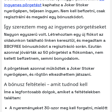
ingyenes pörgetést
kaphatsz a Joker Stoker
nyerőgépen, teljesen ingyen. Nem kell befizetni, csak
regisztrálni és megadni egy bónuszkódot.
Így szereztem meg az ingyenes pörgetéseket
Nagyon egyszerű volt. Létrehoztam egy új fiókot az
oldalunkon található linken keresztül, és megadtam a
BBCFREE bónuszkódot a regisztráció során. Ezután
azonnal jóváírták az 50 pörgetést a fiókomban, nem
kellett befizetnem, semmi bonyodalom.
A pörgetések azonnal működtek a Joker Stoker
nyerőgépen, és rögtön elkezdhettem játszani.
A bónusz feltételei – amit tudnod kell
Íme a legfontosabb dolgok, amiket a feltételekben
találtam:
A nyereményeket 30-szor meg kell forgatni, mielőtt