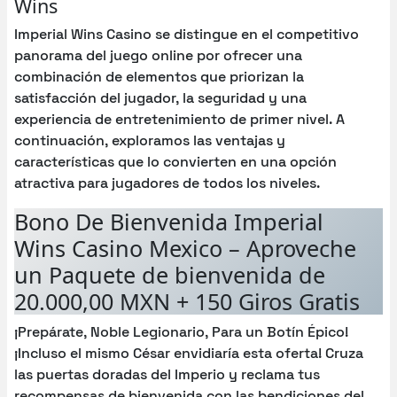
Wins
Imperial Wins Casino se distingue en el competitivo
panorama del juego online por ofrecer una
combinación de elementos que priorizan la
satisfacción del jugador, la seguridad y una
experiencia de entretenimiento de primer nivel. A
continuación, exploramos las ventajas y
características que lo convierten en una opción
atractiva para jugadores de todos los niveles.
Bono De Bienvenida Imperial
Wins Casino Mexico – Aproveche
un Paquete de bienvenida de
20.000,00 MXN + 150 Giros Gratis
¡Prepárate, Noble Legionario, Para un Botín Épico!
¡Incluso el mismo César envidiaría esta oferta! Cruza
las puertas doradas del Imperio y reclama tus
recompensas de bienvenida con las bendiciones del