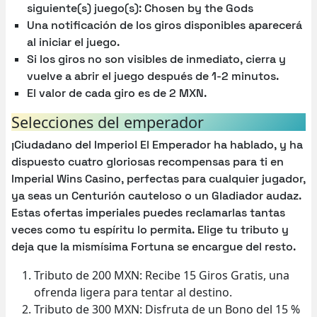
siguiente(s) juego(s): Chosen by the Gods
Una notificación de los giros disponibles aparecerá
al iniciar el juego.
Si los giros no son visibles de inmediato, cierra y
vuelve a abrir el juego después de 1-2 minutos.
El valor de cada giro es de 2 MXN.
Selecciones del emperador
¡Ciudadano del Imperio! El Emperador ha hablado, y ha
dispuesto cuatro gloriosas recompensas para ti en
Imperial Wins Casino, perfectas para cualquier jugador,
ya seas un Centurión cauteloso o un Gladiador audaz.
Estas ofertas imperiales puedes reclamarlas tantas
veces como tu espíritu lo permita. Elige tu tributo y
deja que la mismísima Fortuna se encargue del resto.
Tributo de 200 MXN: Recibe 15 Giros Gratis, una
ofrenda ligera para tentar al destino.
Tributo de 300 MXN: Disfruta de un Bono del 15 %