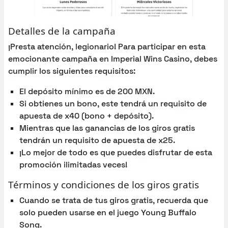
Detalles de la campaña
¡Presta atención, legionario! Para participar en esta
emocionante campaña en Imperial Wins Casino, debes
cumplir los siguientes requisitos:
El depósito mínimo es de 200 MXN.
Si obtienes un bono, este tendrá un requisito de
apuesta de x40 (bono + depósito).
Mientras que las ganancias de los giros gratis
tendrán un requisito de apuesta de x25.
¡Lo mejor de todo es que puedes disfrutar de esta
promoción ilimitadas veces!
Términos y condiciones de los giros gratis
Cuando se trata de tus giros gratis, recuerda que
solo pueden usarse en el juego Young Buffalo
Song.