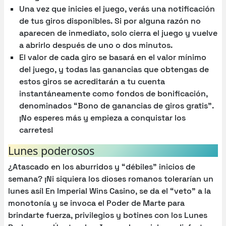
Una vez que inicies el juego, verás una notificación
de tus giros disponibles. Si por alguna razón no
aparecen de inmediato, solo cierra el juego y vuelve
a abrirlo después de uno o dos minutos.
El valor de cada giro se basará en el valor mínimo
del juego, y todas las ganancias que obtengas de
estos giros se acreditarán a tu cuenta
instantáneamente como fondos de bonificación,
denominados “Bono de ganancias de giros gratis”.
¡No esperes más y empieza a conquistar los
carretes!
Lunes poderosos
¿Atascado en los aburridos y “débiles” inicios de
semana? ¡Ni siquiera los dioses romanos tolerarían un
lunes así! En Imperial Wins Casino, se da el “veto” a la
monotonía y se invoca el Poder de Marte para
brindarte fuerza, privilegios y botines con los Lunes