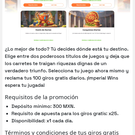
¿Lo mejor de todo? Tú decides dónde está tu destino.
Elige entre dos poderosos títulos de juegos y deja que
los carretes te traigan riquezas dignas de un
verdadero triunfo. Selecciona tu juego ahora mismo y
reclama tus 100 giros gratis diarios. ¡Imperial Wins
espera tu jugada!
Requisitos de la promoción
Depósito mínimo: 300 MXN.
Requisito de apuesta para los giros gratis: x25.
Disponibilidad: x1 cada día.
Términos y condiciones de tus giros gratis