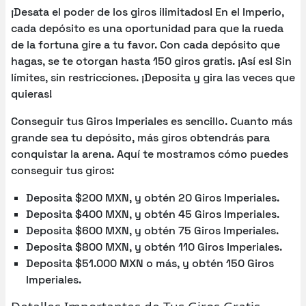
¡Desata el poder de los giros ilimitados! En el Imperio,
cada depósito es una oportunidad para que la rueda
de la fortuna gire a tu favor. Con cada depósito que
hagas, se te otorgan hasta 150 giros gratis. ¡Así es! Sin
límites, sin restricciones. ¡Deposita y gira las veces que
quieras!
Conseguir tus Giros Imperiales es sencillo. Cuanto más
grande sea tu depósito, más giros obtendrás para
conquistar la arena. Aquí te mostramos cómo puedes
conseguir tus giros:
Deposita $200 MXN, y obtén 20 Giros Imperiales.
Deposita $400 MXN, y obtén 45 Giros Imperiales.
Deposita $600 MXN, y obtén 75 Giros Imperiales.
Deposita $800 MXN, y obtén 110 Giros Imperiales.
Deposita $51.000 MXN o más, y obtén 150 Giros
Imperiales.