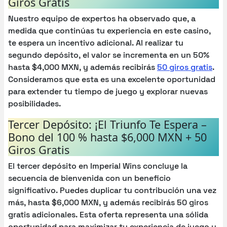
Giros Gratis
Nuestro equipo de expertos ha observado que, a
medida que continúas tu experiencia en este casino,
te espera un incentivo adicional. Al realizar tu
segundo depósito, el valor se incrementa en un 50%
hasta $4,000 MXN, y además recibirás
50 giros gratis
.
Consideramos que esta es una excelente oportunidad
para extender tu tiempo de juego y explorar nuevas
posibilidades.
Tercer Depósito: ¡El Triunfo Te Espera –
Bono del 100 % hasta $6,000 MXN + 50
Giros Gratis
El tercer depósito en Imperial Wins concluye la
secuencia de bienvenida con un beneficio
significativo. Puedes duplicar tu contribución una vez
más, hasta $6,000 MXN, y además recibirás 50 giros
gratis adicionales. Esta oferta representa una sólida
oportunidad para maximizar tu experiencia de juego y