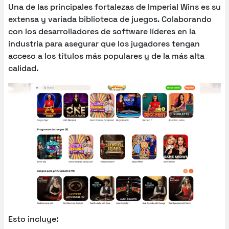
Una de las principales fortalezas de Imperial Wins es su
extensa y variada biblioteca de juegos. Colaborando
con los desarrolladores de software líderes en la
industria para asegurar que los jugadores tengan
acceso a los títulos más populares y de la más alta
calidad.
Esto incluye: