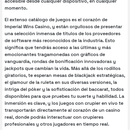
accesible desde cualquier dispositivo, en cualquier
momento.
El extenso catálogo de juegos es el corazón de
Imperial Wins Casino, y están orgullosos de presentar
una selección inmensa de títulos de los proveedores
de software más reconocidos de la industria. Esto
significa que tendrás acceso a las últimas y más
emocionantes tragamonedas con gráficos de
vanguardia, rondas de bonificación innovadoras y
jackpots que cambian la vida. Más allá de los rodillos
giratorios, te esperan mesas de blackjack estratégicas,
el glamour de la ruleta en sus diversas versiones, la
intriga del póker y la sofisticación del baccarat, todos
disponibles para que pruebes tu suerte y habilidad. La
inmersión es clave, y los juegos con crupier en vivo te
transportarán directamente al corazón de un casino
real, donde podrás interactuar con crupieres
profesionales y otros jugadores en tiempo real.