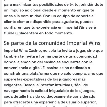
para maximizar tus posibilidades de éxito, brindándote
un impulso adicional desde el momento en que te
unes a la comunidad. Con un equipo de soporte al
cliente siempre disponible para ayudarte, puedes
confiar en que tu experiencia en Imperial Wins será
fluida y placentera en todo momento.
Se parte de la comunidad Imperial Wins
Imperial Wins Casino, no solo te invita a jugar, sino que
también te invita a formar parte de una comunidad
donde la emoción del casino se encuentra con la
conveniencia digital. El casino se ha dedicado a
construir una plataforma que no solo cumpla, sino que
supere las expectativas de los jugadores más
exigentes. Desde la interfaz intuitiva y fácil de
navegar hasta la calidad inigualable de los juegos,
cada detalle ha sido cuidadosamente considerado
para ofrecerte una experiencia de usuario superior,