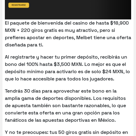
El paquete de bienvenida del casino de hasta $18,900
MXN + 220 giros gratis es muy atractivo, pero si
prefieres apostar en deportes, Melbet tiene una oferta
diseñada para ti.
Al registrarte y hacer tu primer depósito, recibirás un
bono del 100% hasta $3,500 MXN. Lo mejor es que el
depósito mínimo para activarlo es de solo $24 MXN, lo
que lo hace accesible para todos los jugadores.
Tendrás 30 días para aprovechar este bono en la
amplia gama de deportes disponibles. Los requisitos
de apuesta también son bastante razonables, lo que
convierte esta oferta en una gran opción para los
fanáticos de las apuestas deportivas en México.
Y no te preocupes: tus 50 giros gratis sin depósito en