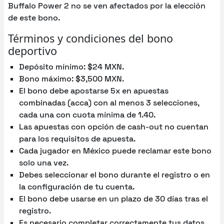
Buffalo Power 2 no se ven afectados por la elección
de este bono.
Términos y condiciones del bono
deportivo
Depósito mínimo: $24 MXN.
Bono máximo: $3,500 MXN.
El bono debe apostarse 5x en apuestas
combinadas (acca) con al menos 3 selecciones,
cada una con cuota mínima de 1.40.
Las apuestas con opción de cash-out no cuentan
para los requisitos de apuesta.
Cada jugador en México puede reclamar este bono
solo una vez.
Debes seleccionar el bono durante el registro o en
la configuración de tu cuenta.
El bono debe usarse en un plazo de 30 días tras el
registro.
Es necesario completar correctamente tus datos