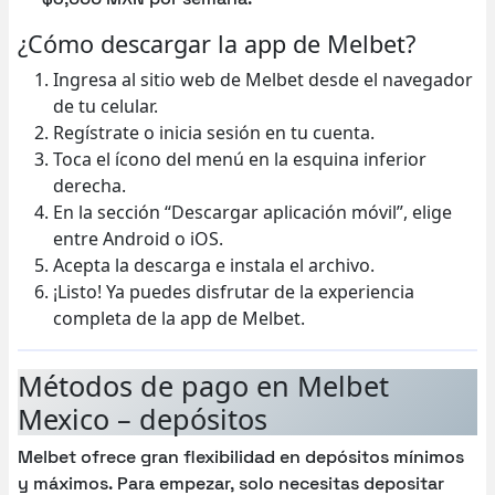
¿Cómo descargar la app de Melbet?
Ingresa al sitio web de Melbet desde el navegador
de tu celular.
Regístrate o inicia sesión en tu cuenta.
Toca el ícono del menú en la esquina inferior
derecha.
En la sección “Descargar aplicación móvil”, elige
entre Android o iOS.
Acepta la descarga e instala el archivo.
¡Listo! Ya puedes disfrutar de la experiencia
completa de la app de Melbet.
Métodos de pago en Melbet
Mexico – depósitos
Melbet ofrece gran flexibilidad en depósitos mínimos
y máximos. Para empezar, solo necesitas depositar