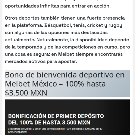
oportunidades infinitas para entrar en acción.
Otros deportes también tienen una fuerte presencia
en la plataforma. Básquetbol, tenis, cricket y rugby
son algunas de las opciones más destacadas
actualmente. Naturalmente, la disponibilidad depende
de la temporada y de las competiciones en curso, pero
una cosa es segura: en Melbet siempre encontrarás
mercados activos para apostar.
Bono de bienvenida deportivo en
Melbet México – 100% hasta
$3,500 MXN