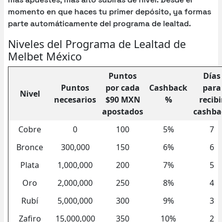
momento en que haces tu primer depósito, ya formas
parte automáticamente del programa de lealtad.
Niveles del Programa de Lealtad de
Melbet México
Puntos
Días
Puntos
por cada
Cashback
para
Nivel
necesarios
$90 MXN
%
recibi
apostados
cashba
Cobre
0
100
5%
7
Bronce
300,000
150
6%
6
Plata
1,000,000
200
7%
5
Oro
2,000,000
250
8%
4
Rubí
5,000,000
300
9%
3
Zafiro
15,000,000
350
10%
2