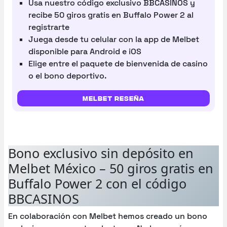
Usa nuestro código exclusivo BBCASINOS y
recibe 50 giros gratis en Buffalo Power 2 al
registrarte
Juega desde tu celular con la app de Melbet
disponible para Android e iOS
Elige entre el paquete de bienvenida de casino
o el bono deportivo.
Melbet Reseña
Bono exclusivo sin depósito en
Melbet México – 50 giros gratis en
Buffalo Power 2 con el código
BBCASINOS
En colaboración con Melbet hemos creado un bono