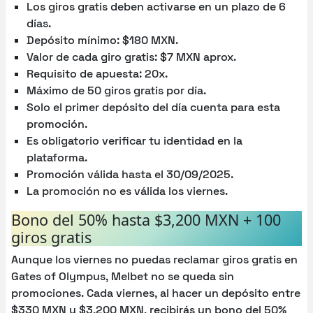
Los giros gratis deben activarse en un plazo de 6
días.
Depósito mínimo: $180 MXN.
Valor de cada giro gratis: $7 MXN aprox.
Requisito de apuesta: 20x.
Máximo de 50 giros gratis por día.
Solo el primer depósito del día cuenta para esta
promoción.
Es obligatorio verificar tu identidad en la
plataforma.
Promoción válida hasta el 30/09/2025.
La promoción no es válida los viernes.
Bono del 50% hasta $3,200 MXN + 100
giros gratis
Aunque los viernes no puedas reclamar giros gratis en
Gates of Olympus, Melbet no se queda sin
promociones. Cada viernes, al hacer un depósito entre
$330 MXN y $3,200 MXN, recibirás un bono del 50%