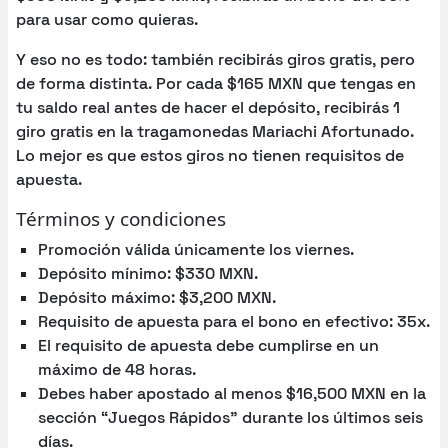
para usar como quieras.
Y eso no es todo: también recibirás giros gratis, pero
de forma distinta. Por cada $165 MXN que tengas en
tu saldo real antes de hacer el depósito, recibirás 1
giro gratis en la tragamonedas Mariachi Afortunado.
Lo mejor es que estos giros no tienen requisitos de
apuesta.
Términos y condiciones
Promoción válida únicamente los viernes.
Depósito mínimo: $330 MXN.
Depósito máximo: $3,200 MXN.
Requisito de apuesta para el bono en efectivo: 35x.
El requisito de apuesta debe cumplirse en un
máximo de 48 horas.
Debes haber apostado al menos $16,500 MXN en la
sección “Juegos Rápidos” durante los últimos seis
días.