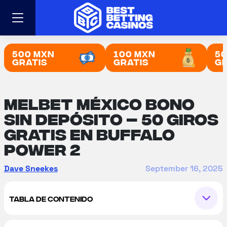
Skip
to
content
500 MXN
100 MXN
50
Gratis
Gratis
Gr
Melbet México bono
sin depósito – 50 giros
gratis en Buffalo
Power 2
Dave Sneekes
September 16, 2025
TABLA DE CONTENIDO