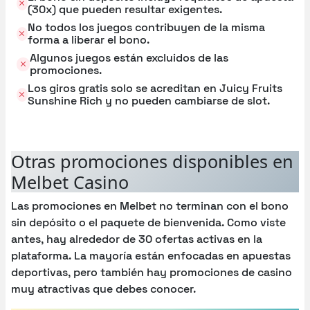
(30x) que pueden resultar exigentes.
No todos los juegos contribuyen de la misma
forma a liberar el bono.
Algunos juegos están excluidos de las
promociones.
Los giros gratis solo se acreditan en Juicy Fruits
Sunshine Rich y no pueden cambiarse de slot.
Otras promociones disponibles en
Melbet Casino
Las promociones en Melbet no terminan con el bono
sin depósito o el paquete de bienvenida. Como viste
antes, hay alrededor de 30 ofertas activas en la
plataforma. La mayoría están enfocadas en apuestas
deportivas, pero también hay promociones de casino
muy atractivas que debes conocer.