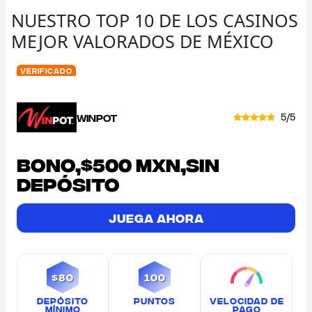
NUESTRO TOP 10 DE LOS CASINOS
MEJOR VALORADOS DE MÉXICO
Verificado
5/5
WINPOT
Bono,$500 MXN,Sin
Depósito
JUEGA AHORA
$80
100
Depósito
Puntos
Velocidad de
Mínimo
Pago