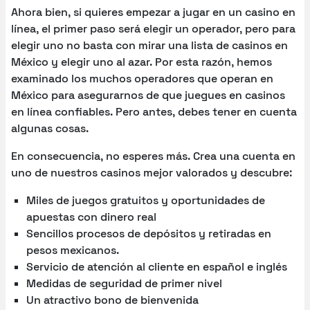
Ahora bien, si quieres empezar a jugar en un casino en
línea, el primer paso será elegir un operador, pero para
elegir uno no basta con mirar una lista de casinos en
México y elegir uno al azar. Por esta razón, hemos
examinado los muchos operadores que operan en
México para asegurarnos de que juegues en casinos
en línea confiables. Pero antes, debes tener en cuenta
algunas cosas.
En consecuencia, no esperes más. Crea una cuenta en
uno de nuestros casinos mejor valorados y descubre:
Miles de juegos gratuitos y oportunidades de
apuestas con dinero real
Sencillos procesos de depósitos y retiradas en
pesos mexicanos.
Servicio de atención al cliente en español e inglés
Medidas de seguridad de primer nivel
Un atractivo bono de bienvenida