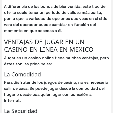
A diferencia de los bonos de bienvenida, este tipo de
oferta suele tener un periodo de validez más corto,
por lo que la variedad de opciones que veas en el sitio
web del operador puede cambiar en función del
momento en que accedas a él.
VENTAJAS DE JUGAR EN UN
CASINO EN LINEA EN MEXICO
Jugar en un casino online tiene muchas ventajas, pero
éstas son las principales:
La Comodidad
Para disfrutar de los juegos de casino, no es necesario
salir de casa. Se puede jugar desde la comodidad del
hogar o desde cualquier lugar con conexión a
Internet.
La Seguridad