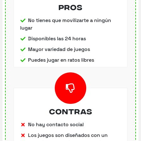
Pros
No tienes que movilizarte a ningún
lugar
Disponibles las 24 horas
Mayor variedad de juegos
Puedes jugar en ratos libres
Contras
No hay contacto social
Los juegos son diseñados con un