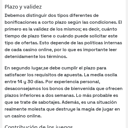
Plazo y validez
Debemos distinguir dos tipos diferentes de
bonificaciones a corto plazo según las condiciones. El
primero es la validez de los mismos; es decir, cuánto
tiempo de plazo tiene o cuándo puede solicitar este
tipo de ofertas. Esto depende de las políticas internas
de cada casino online, por lo que es importante leer
detenidamente los términos.
En segundo lugar,se debe cumplir el plazo para
satisfacer los requisitos de apuesta. La media oscila
entre 14 y 30 días. Por experiencia personal,
desaconsejamos los bonos de bienvenida que ofrecen
plazos inferiores a dos semanas. Lo más probable es
que se trate de sabotajes. Además, es una situación
realmente molesta que destruye la magia de jugar en
un casino online.
Contribución de los juegos