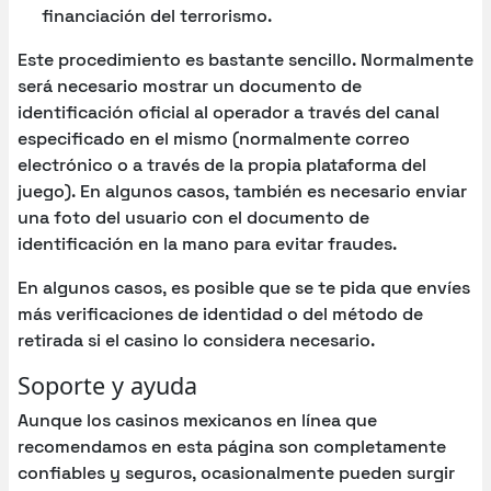
financiación del terrorismo.
Este procedimiento es bastante sencillo. Normalmente
será necesario mostrar un documento de
identificación oficial al operador a través del canal
especificado en el mismo (normalmente correo
electrónico o a través de la propia plataforma del
juego). En algunos casos, también es necesario enviar
una foto del usuario con el documento de
identificación en la mano para evitar fraudes.
En algunos casos, es posible que se te pida que envíes
más verificaciones de identidad o del método de
retirada si el casino lo considera necesario.
Soporte y ayuda
Aunque los casinos mexicanos en línea que
recomendamos en esta página son completamente
confiables y seguros, ocasionalmente pueden surgir