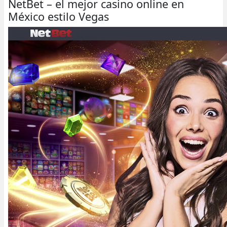
NetBet – el mejor casino online en
México estilo Vegas