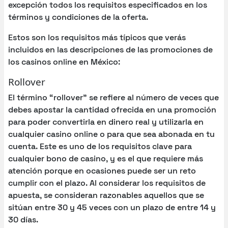
excepción todos los requisitos especificados en los
términos y condiciones de la oferta.
Estos son los requisitos más típicos que verás
incluidos en las descripciones de las promociones de
los casinos online en México:
Rollover
El término “rollover” se refiere al número de veces que
debes apostar la cantidad ofrecida en una promoción
para poder convertirla en dinero real y utilizarla en
cualquier casino online o para que sea abonada en tu
cuenta. Este es uno de los requisitos clave para
cualquier bono de casino, y es el que requiere más
atención porque en ocasiones puede ser un reto
cumplir con el plazo. Al considerar los requisitos de
apuesta, se consideran razonables aquellos que se
sitúan entre 30 y 45 veces con un plazo de entre 14 y
30 días.