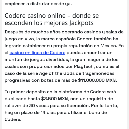
empieces a disfrutar desde ya.
Codere casino online – donde se
esconden los mejores Jackpots
Después de muchos años operando casinos y salas de
juego en vivo, la marca española Codere también ha
logrado establecer su propia reputación en México. En
el
casino en línea de Codere
puedes encontrar un
montón de juegos divertidos, la gran mayoría de los
cuales son proporcionados por Playtech, como es el
caso de la serie Age of the Gods de tragamonedas
progresivas con botes de más de $11.000.000 MXN.
Tu primer depósito en la plataforma de Codere será
duplicado hasta $3.500 MXN, con un requisito de
rollover de 30 veces para su liberación. Por lo tanto,
hay un plazo de 14 días para utilizar el bono de
Codere.