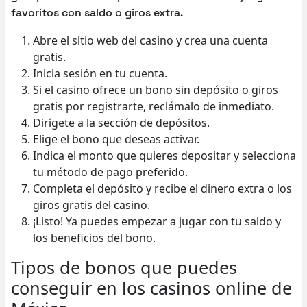
favoritos con saldo o giros extra.
Abre el sitio web del casino y crea una cuenta
gratis.
Inicia sesión en tu cuenta.
Si el casino ofrece un bono sin depósito o giros
gratis por registrarte, reclámalo de inmediato.
Dirígete a la sección de depósitos.
Elige el bono que deseas activar.
Indica el monto que quieres depositar y selecciona
tu método de pago preferido.
Completa el depósito y recibe el dinero extra o los
giros gratis del casino.
¡Listo! Ya puedes empezar a jugar con tu saldo y
los beneficios del bono.
Tipos de bonos que puedes
conseguir en los casinos online de