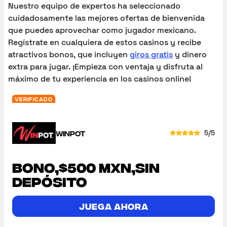
Nuestro equipo de expertos ha seleccionado
cuidadosamente las mejores ofertas de bienvenida
que puedes aprovechar como jugador mexicano.
Regístrate en cualquiera de estos casinos y recibe
atractivos bonos, que incluyen
giros gratis
y dinero
extra para jugar. ¡Empieza con ventaja y disfruta al
máximo de tu experiencia en los casinos online!
Verificado
5/5
WINPOT
Bono,$500 MXN,Sin
Depósito
JUEGA AHORA