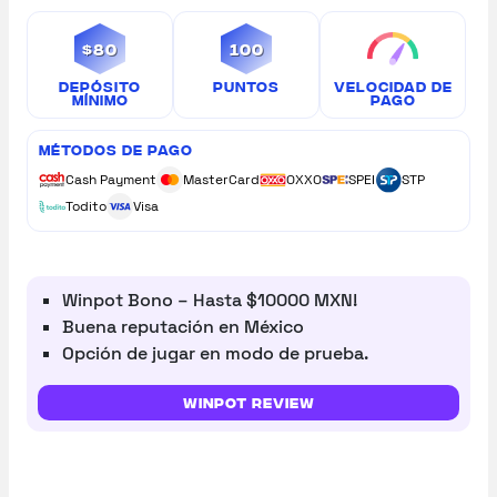
$80
100
Depósito
Puntos
Velocidad de
Mínimo
Pago
Métodos de Pago
Cash Payment
MasterCard
OXXO
SPEI
STP
Todito
Visa
Winpot Bono – Hasta $10000 MXN!
Buena reputación en México
Opción de jugar en modo de prueba.
Winpot review