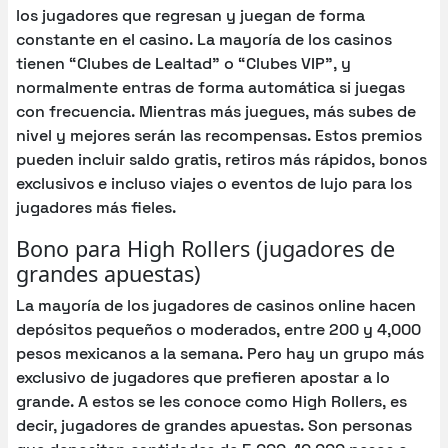
los jugadores que regresan y juegan de forma
constante en el casino. La mayoría de los casinos
tienen “Clubes de Lealtad” o “Clubes VIP”, y
normalmente entras de forma automática si juegas
con frecuencia. Mientras más juegues, más subes de
nivel y mejores serán las recompensas. Estos premios
pueden incluir saldo gratis, retiros más rápidos, bonos
exclusivos e incluso viajes o eventos de lujo para los
jugadores más fieles.
Bono para High Rollers (jugadores de
grandes apuestas)
La mayoría de los jugadores de casinos online hacen
depósitos pequeños o moderados, entre 200 y 4,000
pesos mexicanos a la semana. Pero hay un grupo más
exclusivo de jugadores que prefieren apostar a lo
grande. A estos se les conoce como High Rollers, es
decir, jugadores de grandes apuestas. Son personas