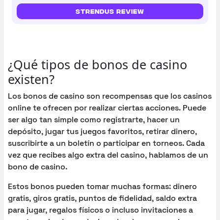
Strendus review
¿Qué tipos de bonos de casino
existen?
Los bonos de casino son recompensas que los casinos
online te ofrecen por realizar ciertas acciones. Puede
ser algo tan simple como registrarte, hacer un
depósito, jugar tus juegos favoritos, retirar dinero,
suscribirte a un boletín o participar en torneos. Cada
vez que recibes algo extra del casino, hablamos de un
bono de casino.
Estos bonos pueden tomar muchas formas: dinero
gratis, giros gratis, puntos de fidelidad, saldo extra
para jugar, regalos físicos o incluso invitaciones a