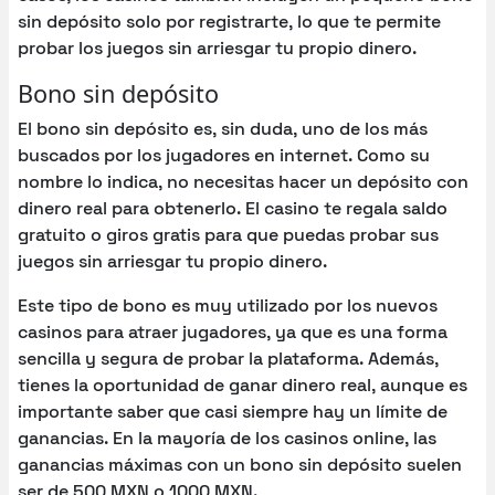
sin depósito solo por registrarte, lo que te permite
probar los juegos sin arriesgar tu propio dinero.
Bono sin depósito
El bono sin depósito es, sin duda, uno de los más
buscados por los jugadores en internet. Como su
nombre lo indica, no necesitas hacer un depósito con
dinero real para obtenerlo. El casino te regala saldo
gratuito o giros gratis para que puedas probar sus
juegos sin arriesgar tu propio dinero.
Este tipo de bono es muy utilizado por los nuevos
casinos para atraer jugadores, ya que es una forma
sencilla y segura de probar la plataforma. Además,
tienes la oportunidad de ganar dinero real, aunque es
importante saber que casi siempre hay un límite de
ganancias. En la mayoría de los casinos online, las
ganancias máximas con un bono sin depósito suelen
ser de 500 MXN o 1000 MXN.