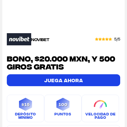
5/5
NOVIBET
Bono, $20.000 MXN, y 500
Giros Gratis
JUEGA AHORA
$15
100
Depósito
Puntos
Velocidad de
Mínimo
Pago