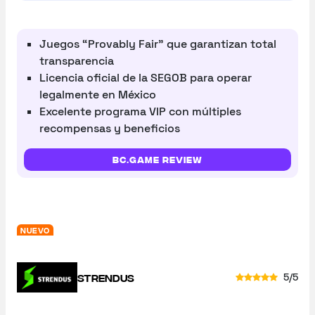
Juegos “Provably Fair” que garantizan total
transparencia
Licencia oficial de la SEGOB para operar
legalmente en México
Excelente programa VIP con múltiples
recompensas y beneficios
BC.Game review
Nuevo
5/5
STRENDUS