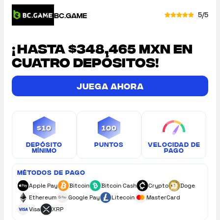
5/5
BC.GAME
¡Hasta $348,465 MXN en
Cuatro Depósitos!
Juega Ahora
$10
100
Depósito
Puntos
Velocidad de
Mínimo
Pago
Métodos de Pago
Apple Pay
Bitcoin
Bitcoin Cash
Crypto
Doge
Ethereum
Google Pay
Litecoin
MasterCard
Visa
XRP