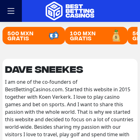
Skip
to
content
500 MXN
100 MXN
50
Gratis
Gratis
Gr
Dave Sneekes
I am one of the co-founders of
BestBettingCasinos.com. Started this website in 2015
together with Koen Verkerk. I love to play casino
games and bet on sports. And I want to share this
passion with the whole world. That is why we started
this website and decided to focus on a lot of countries
world-wide. Besides sharing my passion with our
visitors I love to travel, play golf and spend time with