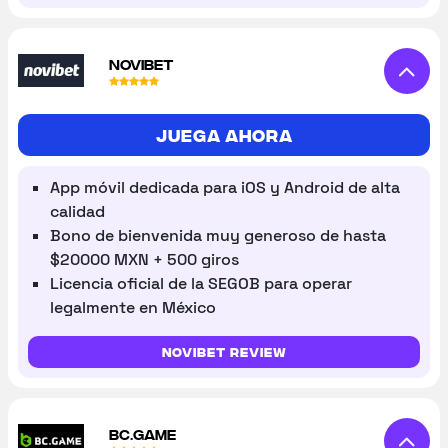
NOVIBET
JUEGA AHORA
App móvil dedicada para iOS y Android de alta
calidad
Bono de bienvenida muy generoso de hasta
$20000 MXN + 500 giros
Licencia oficial de la SEGOB para operar
legalmente en México
Novibet review
BC.GAME