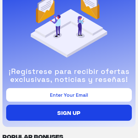
¡Regístrese para recibir ofertas
exclusivas, noticias y reseñas!
Sign Up
Popular bonuses