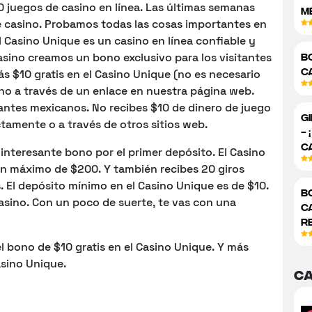
 juegos de casino en línea. Las últimas semanas
M
 casino. Probamos todas las cosas importantes en
 Casino Unique es un casino en línea confiable y
asino creamos un bono exclusivo para los visitantes
B
C
s $10 gratis en el Casino Unique (no es necesario
no a través de un enlace en nuestra página web.
tantes mexicanos. No recibes $10 de dinero de juego
G
tamente o a través de otros sitios web.
-
C
nteresante bono por el primer depósito. El Casino
un máximo de $200. Y también recibes 20 giros
 El depósito mínimo en el Casino Unique es de $10.
B
asino. Con un poco de suerte, te vas con una
CA
R
l bono de $10 gratis en el Casino Unique. Y más
asino Unique.
C