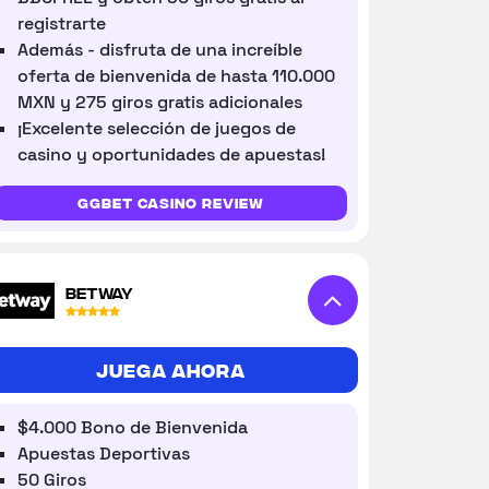
registrarte
Además - disfruta de una increíble
oferta de bienvenida de hasta 110.000
MXN y 275 giros gratis adicionales
¡Excelente selección de juegos de
casino y oportunidades de apuestas!
GGBet Casino review
BETWAY
JUEGA AHORA
$4.000 Bono de Bienvenida
Apuestas Deportivas
50 Giros