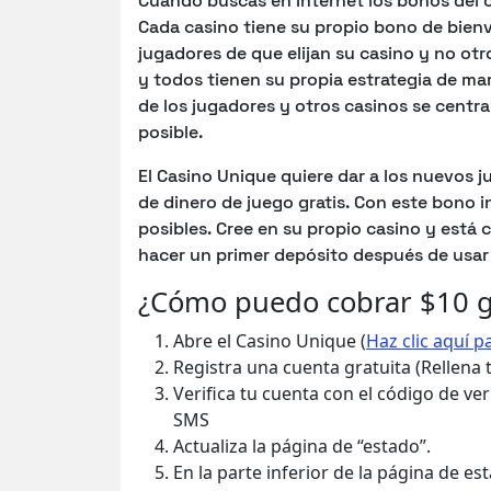
Cuando buscas en Internet los bonos del c
Cada casino tiene su propio bono de bien
jugadores de que elijan su casino y no otr
y todos tienen su propia estrategia de mar
de los jugadores y otros casinos se centra
posible.
El Casino Unique quiere dar a los nuevos 
de dinero de juego gratis. Con este bono 
posibles. Cree en su propio casino y está
hacer un primer depósito después de usar 
¿Cómo puedo cobrar $10 gr
Abre el Casino Unique (
Haz clic aquí p
Registra una cuenta gratuita (Rellena 
Verifica tu cuenta con el código de ver
SMS
Actualiza la página de “estado”.
En la parte inferior de la página de e