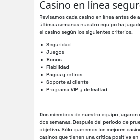
Casino en línea seguro
Revisamos cada casino en línea antes de a
últimas semanas nuestro equipo ha jugado
el casino según los siguientes criterios.
Seguridad
Juegos
Bonos
Fiabilidad
Pagos y retiros
Soporte al cliente
Programa VIP y de lealtad
Dos miembros de nuestro equipo jugaron e
dos semanas. Después del período de prue
objetivo. Sólo queremos los mejores casin
casinos que tienen una crítica positiva en