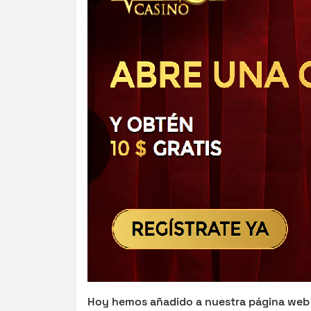
Hoy hemos añadido a nuestra página web e