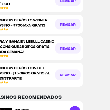
REVISAR
ÉXICO
ONO SIN DEPÓSITO WINNER
REVISAR
ASINO - $700 MXN GRATIS
IRA Y GANA EN LEBULL CASINO
 ¡CONSIGUE 25 GIROS GRATIS
REVISAR
ADA SEMANA!
ONO SIN DEPÓSITO IVIBET
SINO - ¡15 GIROS GRATIS AL
REVISAR
EGISTRARTE!
asinos recomendados
WINPOT