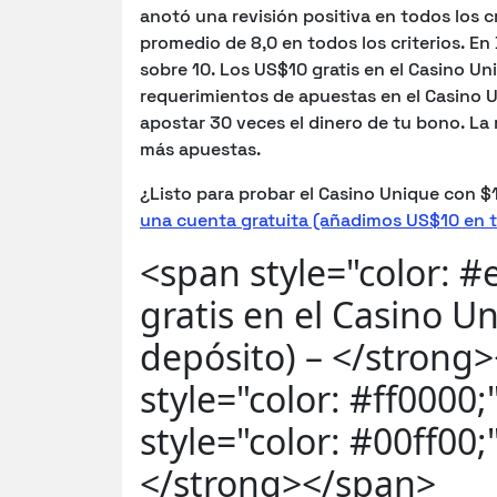
anotó una revisión positiva en todos los 
promedio de 8,0 en todos los criterios. E
sobre 10. Los US$10 gratis en el Casino U
requerimientos de apuestas en el Casino 
apostar 30 veces el dinero de tu bono. La 
más apuestas.
¿Listo para probar el Casino Unique con $1
una cuenta gratuita (añadimos US$10 en 
<span style="color: 
gratis en el Casino U
depósito) – </strong
style="color: #ff000
style="color: #00ff0
</strong></span>