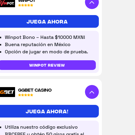
JUEGA AHORA
Winpot Bono – Hasta $10000 MXN!
Buena reputación en México
Opción de jugar en modo de prueba.
Winpot review
GGBET CASINO
Juega Ahora!
Utiliza nuestro código exclusivo
BBCFREE y obtén 50 giros gratis al