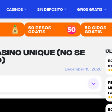
CASINOS
SIN DEPOSITO
GIROS GRATIS
50 Pesos
50 Giros
Gratis
Gratis
asino Unique (no se
Úl
o)
B
$
December 15, 2020
R
M
G
B