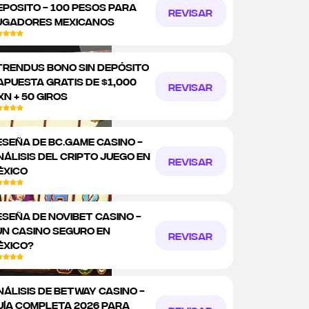
EPOSITO - 100 PESOS PARA
REVISAR
UGADORES MEXICANOS
TRENDUS BONO SIN DEPÓSITO
 APUESTA GRATIS DE $1,000
REVISAR
XN + 50 GIROS
ESEÑA DE BC.GAME CASINO -
NÁLISIS DEL CRIPTO JUEGO EN
REVISAR
ÉXICO
ESEÑA DE NOVIBET CASINO -
UN CASINO SEGURO EN
REVISAR
ÉXICO?
NÁLISIS DE BETWAY CASINO -
UÍA COMPLETA 2026 PARA