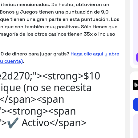
criterios mencionados. De hecho, obtuvieron un
n Bonos y Juegos tienen una puntuación de 9,0
nique tienen una gran parte en esta puntuación. Los
Unique son también muy positivos. Sólo tienes que
mayoría de los otros casinos tienen 35x o incluso
0 de dinero para jugar gratis?
Haga clic aquí y abre
tu cuenta)
.
#e2d270;"><strong>$10
nique (no se necesita
></span><span
0;"><strong><span
0;">✔ Activo</span>