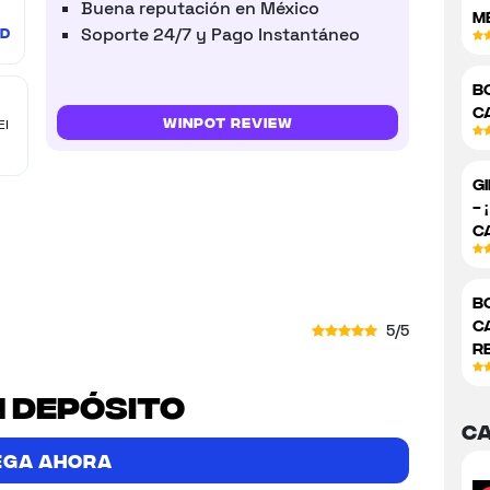
Buena reputación en México
M
Soporte 24/7 y Pago Instantáneo
ad
B
C
Winpot review
EI
G
-
C
B
CA
5/5
R
n Depósito
C
EGA AHORA