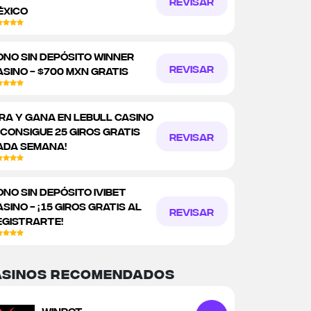
REVISAR
ÉXICO
ONO SIN DEPÓSITO WINNER
REVISAR
ASINO - $700 MXN GRATIS
IRA Y GANA EN LEBULL CASINO
 ¡CONSIGUE 25 GIROS GRATIS
REVISAR
ADA SEMANA!
ONO SIN DEPÓSITO IVIBET
SINO - ¡15 GIROS GRATIS AL
REVISAR
EGISTRARTE!
asinos recomendados
WINPOT