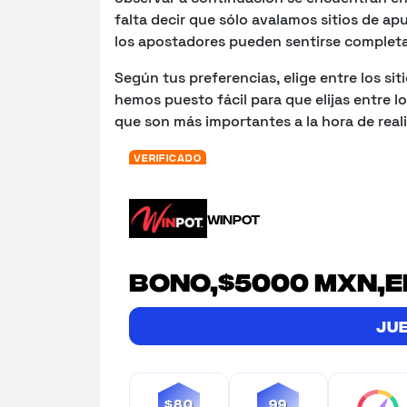
falta decir que sólo avalamos sitios de ap
los apostadores pueden sentirse complet
Según tus preferencias, elige entre los sit
hemos puesto fácil para que elijas entre l
que son más importantes a la hora de reali
Verificado
WINPOT
Bono,$5000 MXN,E
JU
$80
99