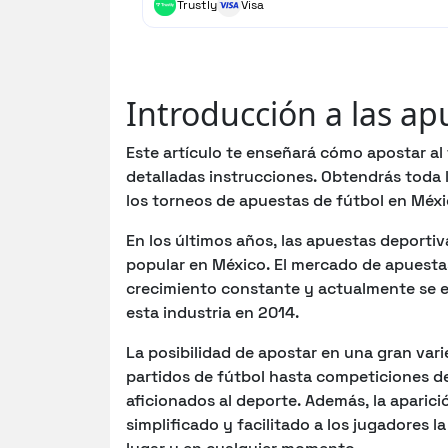
Trustly
Visa
Introducción a las ap
Este artículo te enseñará cómo apostar al
detalladas instrucciones. Obtendrás toda l
los torneos de apuestas de fútbol en Méx
En los últimos años, las apuestas deport
popular en México. El mercado de apuest
crecimiento constante y actualmente se e
esta industria en 2014.
La posibilidad de apostar en una gran var
partidos de fútbol hasta competiciones de 
aficionados al deporte. Además, la aparici
simplificado y facilitado a los jugadores l