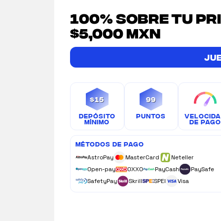
100% sobre tu pr
$5,000 MXN
JU
$15
99
Depósito
Puntos
Velocid
Mínimo
de Pago
Métodos de Pago
AstroPay
MasterCard
Neteller
Open-pay
OXXO
PayCash
PaySafe
SafetyPay
Skrill
SPEI
Visa