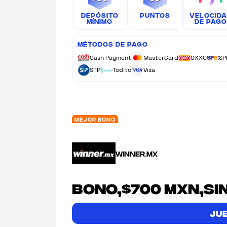
Depósito
Puntos
Velocid
Mínimo
de Pago
Métodos de Pago
Cash Payment
MasterCard
OXXO
SP
STP
Todito
Visa
Mejor Bono
WINNER.MX
Bono,$700 MXN,Si
JU