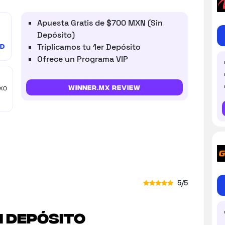
Apuesta Gratis de $700 MXN (Sin
Depósito)
Triplicamos tu 1er Depósito
ad
Ofrece un Programa VIP
Winner.mx review
XO
5/5
n Depósito