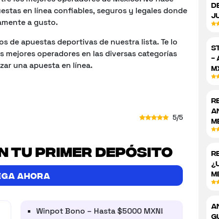
D
uestas en línea confiables, seguros y legales donde
J
amente a gusto.
ios de apuestas deportivas de nuestra lista. Te lo
S
os mejores operadores en las diversas categorías
-
zar una apuesta en línea.
M
R
A
5/5
M
n tu primer depósito
R
¿
M
EGA AHORA
A
Winpot Bono – Hasta $5000 MXN!
G