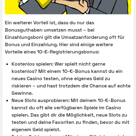
Ein weiterer Vorteil ist, dass du nur das
Bonusguthaben umsetzen musst – bei
Einzahlungsboni gilt die Umsatzanforderung oft für
Bonus und Einzahlung. Hier sind einige weitere
Vorteile eines 10-€-Registrierungsbonus:
Kostenlos spielen: Wer spielt nicht gerne
kostenlos? Mit einem 10-€-Bonus kannst du ein
neues Casino testen, ohne eigenes Geld zu
riskieren – und hast trotzdem die Chance auf echte
Gewinne.
Neue Slots ausprobieren: Mit deinem 10-€-Bonus
kannst du oft alle verfügbaren Spiele im Casino
spielen. Das gibt dir die Möglichkeit, neue Slots zu
testen und deine Favoriten zu finden, bevor du mit
eigenem Geld spielst.