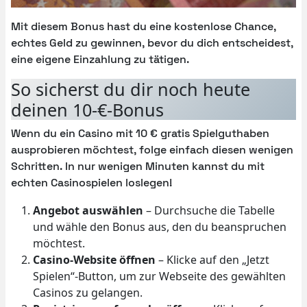
Mit diesem Bonus hast du eine kostenlose Chance,
echtes Geld zu gewinnen, bevor du dich entscheidest,
eine eigene Einzahlung zu tätigen.
So sicherst du dir noch heute
deinen 10-€-Bonus
Wenn du ein Casino mit 10 € gratis Spielguthaben
ausprobieren möchtest, folge einfach diesen wenigen
Schritten. In nur wenigen Minuten kannst du mit
echten Casinospielen loslegen!
Angebot auswählen
– Durchsuche die Tabelle
und wähle den Bonus aus, den du beanspruchen
möchtest.
Casino-Website öffnen
– Klicke auf den „Jetzt
Spielen“-Button, um zur Webseite des gewählten
Casinos zu gelangen.