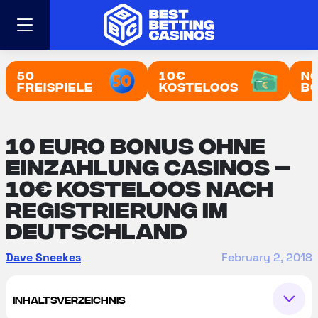
Skip
to
content
50
10€
No
Freispiele
Kosteloos
B
10 Euro Bonus Ohne
Einzahlung Casinos –
10€ Kosteloos nach
Registrierung im
Deutschland
Dave Sneekes
February 2, 2018
INHALTSVERZEICHNIS