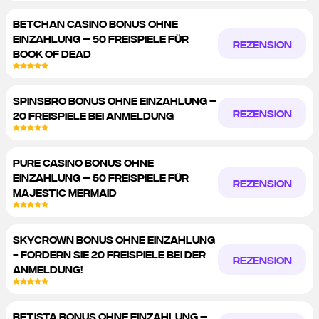
BETCHAN CASINO BONUS OHNE
EINZAHLUNG – 50 FREISPIELE FÜR
REZENSION
BOOK OF DEAD
SPINSBRO BONUS OHNE EINZAHLUNG –
REZENSION
20 FREISPIELE BEI ANMELDUNG
PURE CASINO BONUS OHNE
EINZAHLUNG – 50 FREISPIELE FÜR
REZENSION
MAJESTIC MERMAID
SKYCROWN BONUS OHNE EINZAHLUNG
- FORDERN SIE 20 FREISPIELE BEI DER
REZENSION
ANMELDUNG!
BETISTA BONUS OHNE EINZAHLUNG –