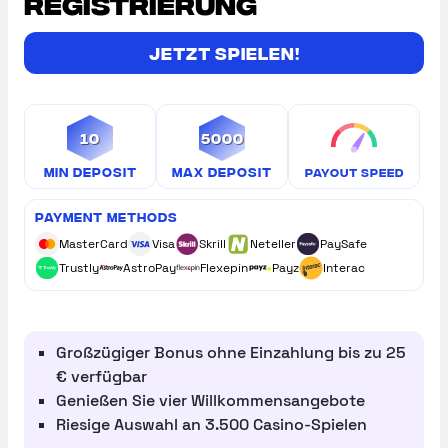
Registrierung
Jetzt spielen!
10
5000
Min Deposit
Max Deposit
Payout Speed
Payment Methods
MasterCard
Visa
Skrill
Neteller
PaySafe
Trustly
AstroPay
Flexepin
Payz
Interac
Großzügiger Bonus ohne Einzahlung bis zu 25
€ verfügbar
Genießen Sie vier Willkommensangebote
Riesige Auswahl an 3.500 Casino-Spielen