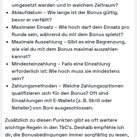
umgesetzt werden und in welchem Zeitraum?
Ablaufdatum – Wie lange ist der Bonus gültig,
bevor er verfällt?
Maximaler Einsatz – Wie hoch darf dein Einsatz pro
Runde sein, während du mit dem Bonus spielst?
Maximale Auszahlung – Gibt es eine Begrenzung,
wie viel du mit dem Bonus maximal auszahlen
kannst?
Mindesteinzahlung – Falls eine Einzahlung
erforderlich ist: Wie hoch muss sie mindestens
sein?
Zahlungsmethoden – Welche Zahlungsoptionen
qualifizieren sich für den Bonus? Oft sind
Einzahlungen mit E-Wallets (z. B. Skrill oder
Neteller) von Boni ausgeschlossen.
Zusätzlich zu diesen Punkten gibt es oft weitere
wichtige Regeln in den T&C’s. Deshalb empfehle ich
dir, die Bonusbedingungen immer sorgfältig zu lesen,