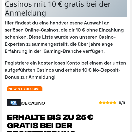
Casinos mit 10 € gratis bei der
Anmeldung
Hier findest du eine handverlesene Auswahl an
seriösen Online-Casinos, die dir 10 € ohne Einzahlung
schenken. Diese Liste wurde von unseren Casino-
Experten zusammengestellt, die über jahrelange
Erfahrung in der iGaming-Branche verfügen.
Registriere ein kostenloses Konto bei einem der unten
aufgeführten Casinos und erhalte 10 € No-Deposit-
Bonus zur Anmeldung!
New & Exclusive
5/5
ICE CASINO
Erhalte bis zu 25 €
gratis bei der