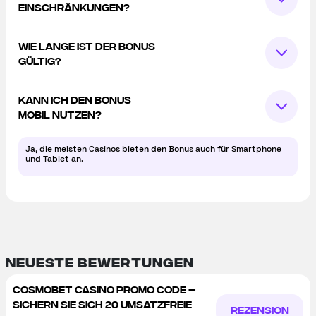
EINSCHRÄNKUNGEN?
WIE LANGE IST DER BONUS
GÜLTIG?
KANN ICH DEN BONUS
MOBIL NUTZEN?
Ja, die meisten Casinos bieten den Bonus auch für Smartphone
und Tablet an.
Neueste Bewertungen
COSMOBET CASINO PROMO CODE –
SICHERN SIE SICH 20 UMSATZFREIE
REZENSION