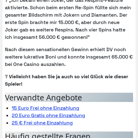
? „Ich bekam einen Joker, der das Respins-Feature
aktivierte. Schon beim ersten Re-Spin füllte sich mein
gesamter Bildschirm mit Jokern und Diamanten. Der
erste Spin brachte mir 15.000 €, aber durch neue
Joker gab es weitere Respins. Nach vier Spins hatte
ich insgesamt 56.000 € gewonnen!“
Nach diesem sensationellen Gewinn erhielt DV noch
weitere lukrative Boni und konnte insgesamt 65.000 €
bei One Casino auszahlen.
?
Vielleicht haben Sie ja auch so viel Glück wie dieser
Spieler!
Verwandte Angebote
15 Euro Frei ohne Einzahlung
20 Euro Gratis ohne Einzahlung
25 € Frei ohne Einzahlung
Häufig gestellte Fragen