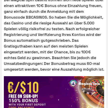
einen attraktiven 10 € Bonus ohne Einzahlung freuen,
ganz einfach durch die Anmeldung mit dem
Bonuscode BBCASINOS. So haben Sie die Möglichkeit,
das Casino und die riesige Auswahl an über 5.000
Spielen völlig risikofrei zu testen. Nach erfolgreicher
Registrierung und Verifizierung Ihres Kontos wird der
Bonus automatisch gutgeschrieben. Das
Gratisguthaben kann auf den meisten Spielen
eingesetzt werden, mit der Chance, bis zu 100 €
echtes Geld zu gewinnen. Beachten Sie jedoch die
Umsatzbedingungen: Der Bonusbetrag muss 60-mal
umgesetzt werden, bevor eine Auszahlung möglich ist.