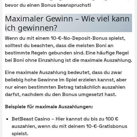
bevor du einen Bonus beanspruchst!
Maximaler Gewinn – Wie viel kann
ich gewinnen?
Wenn du mit einem 10-€-No-Deposit-Bonus spielst,
solltest du beachten, dass die meisten Boni an
bestimmte Regeln gebunden sind. Eine häufige Regel
bei Boni ohne Einzahlung ist die maximale Auszahlung.
Eine maximale Auszahlung bedeutet, dass du zwar
beliebig hohe Gewinne im Spiel erzielen kannst, aber
nur einen bestimmten Betrag tatsächlich auszahlen
darfst, nachdem du den Bonus umgesetzt hast.
Beispiele für maximale Auszahlungen:
BetBeast Casino – Hier kannst du bis zu 100 €
auszahlen, wenn du mit deinem 10-€-Gratisbonus
spielst.