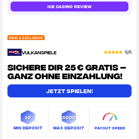
Ice Casino Review
New & Exclusive
5/5
VULKANSPIELE
Sichere dir 25 € gratis –
ganz ohne Einzahlung!
Jetzt spielen!
10
5000
Min Deposit
Max Deposit
Payout Speed