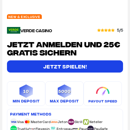
New & Exclusive
5/5
VERDE CASINO
Jetzt anmelden und 25€
gratis sichern
Jetzt Spielen!
10
5000
Min Deposit
Max Deposit
Payout Speed
Payment Methods
Visa
MasterCard
Jeton
Skrill
Neteller
Trustly
Flexepin
Entropay
Payz
PaySafe