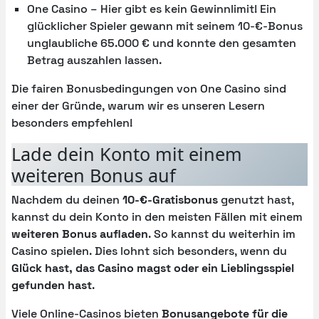
One Casino – Hier gibt es kein Gewinnlimit! Ein
glücklicher Spieler gewann mit seinem 10-€-Bonus
unglaubliche 65.000 € und konnte den gesamten
Betrag auszahlen lassen.
Die fairen Bonusbedingungen von One Casino sind
einer der Gründe, warum wir es unseren Lesern
besonders empfehlen!
Lade dein Konto mit einem
weiteren Bonus auf
Nachdem du deinen
10-€-Gratisbonus
genutzt hast,
kannst du dein Konto in den meisten Fällen mit einem
weiteren Bonus aufladen
. So kannst du weiterhin im
Casino spielen. Dies lohnt sich besonders, wenn du
Glück hast, das Casino magst oder ein Lieblingsspiel
gefunden hast
.
Viele Online-Casinos bieten
Bonusangebote für die