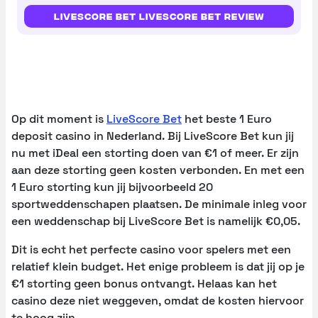
LiveScore Bet LiveScore Bet Review
Op dit moment is
LiveScore Bet
het beste 1 Euro
deposit casino in Nederland. Bij LiveScore Bet kun jij
nu met iDeal een storting doen van €1 of meer. Er zijn
aan deze storting geen kosten verbonden. En met een
1 Euro storting kun jij bijvoorbeeld 20
sportweddenschapen plaatsen. De minimale inleg voor
een weddenschap bij LiveScore Bet is namelijk €0,05.
Dit is echt het perfecte casino voor spelers met een
relatief klein budget. Het enige probleem is dat jij op je
€1 storting geen bonus ontvangt. Helaas kan het
casino deze niet weggeven, omdat de kosten hiervoor
te hoog zijn.