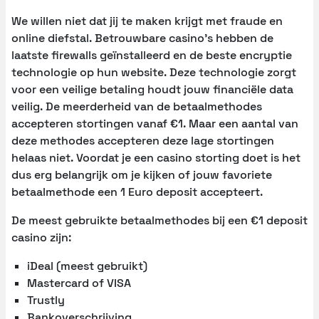
We willen niet dat jij te maken krijgt met fraude en
online diefstal. Betrouwbare casino’s hebben de
laatste firewalls geïnstalleerd en de beste encryptie
technologie op hun website. Deze technologie zorgt
voor een veilige betaling houdt jouw financiële data
veilig. De meerderheid van de betaalmethodes
accepteren stortingen vanaf €1. Maar een aantal van
deze methodes accepteren deze lage stortingen
helaas niet. Voordat je een casino storting doet is het
dus erg belangrijk om je kijken of jouw favoriete
betaalmethode een 1 Euro deposit accepteert.
De meest gebruikte betaalmethodes bij een €1 deposit
casino zijn:
iDeal (meest gebruikt)
Mastercard of VISA
Trustly
Bankoverschrijving