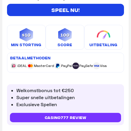
Speel Nu!
$10
100
Min Storting
Score
Uitbetaling
Betaalmethoden
iDEAL
MasterCard
PayPal
PaySafe
Visa
Welkomstbonus tot €250
Super snelle uitbetalingen
Exclusieve Spellen
Casino777 review