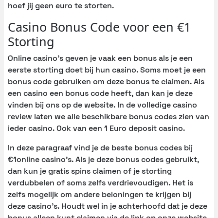
hoef jij geen euro te storten.
Casino Bonus Code voor een €1
Storting
Online casino’s geven je vaak een bonus als je een
eerste storting doet bij hun casino. Soms moet je een
bonus code gebruiken om deze bonus te claimen. Als
een casino een bonus code heeft, dan kan je deze
vinden bij ons op de website. In de volledige casino
review laten we alle beschikbare bonus codes zien van
ieder casino. Ook van een 1 Euro deposit casino.
In deze paragraaf vind je de beste bonus codes bij
€1online casino’s. Als je deze bonus codes gebruikt,
dan kun je gratis spins claimen of je storting
verdubbelen of soms zelfs verdrievoudigen. Het is
zelfs mogelijk om andere beloningen te krijgen bij
deze casino’s. Houdt wel in je achterhoofd dat je deze
bonus alleen kunt claimen via de link op onze website