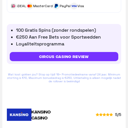
iDEAL
MasterCard
PayPal
Visa
100 Gratis Spins (zonder rondspelen)
€250 Aan Free Bets voor Sportwedden
Loyaliteitsprogramma
Circus Casino review
Wat kost gokken jou? Stop op tijd! 18+ Promotiedeelname vanaf 24 jaar. Minimum
storting is €10, Maximum bonusbedrag is €250, Uitbetaling is alleen mogelijk nadat
de rollover is beëindigd
KANSINO
5/5
CASINO