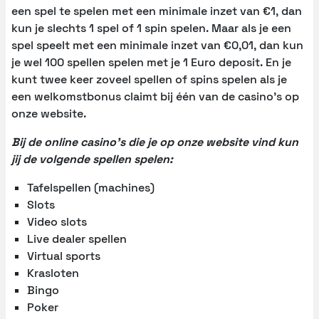
een spel te spelen met een minimale inzet van €1, dan
kun je slechts 1 spel of 1 spin spelen. Maar als je een
spel speelt met een minimale inzet van €0,01, dan kun
je wel 100 spellen spelen met je 1 Euro deposit. En je
kunt twee keer zoveel spellen of spins spelen als je
een welkomstbonus claimt bij één van de casino’s op
onze website.
Bij de online casino’s die je op onze website vind kun
jij de volgende spellen spelen:
Tafelspellen (machines)
Slots
Video slots
Live dealer spellen
Virtual sports
Krasloten
Bingo
Poker