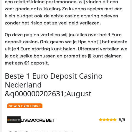
een relatief kleine portemonnee. wij vinden dit een
zeer goede ontwikkeling. Zo kunnen spelers met een
klein budget ook de echte casino ervaring beleven
zonder het risico dat ze veel geld verliezen.
Op deze pagina vertellen wij jou alles over het 1 Euro
deposit casino. Ook geven we je tips hoe jij het meeste
uit je 1 Euro storting kunt halen. Uiteraard vertellen we
je ook welke bonussen en promoties jij kunt claimen
met een €1 deposit.
Beste 1 Euro Deposit Casino
Nederland
&q000000202631;August
New & Exclusive
5/5
LIVESCORE BET