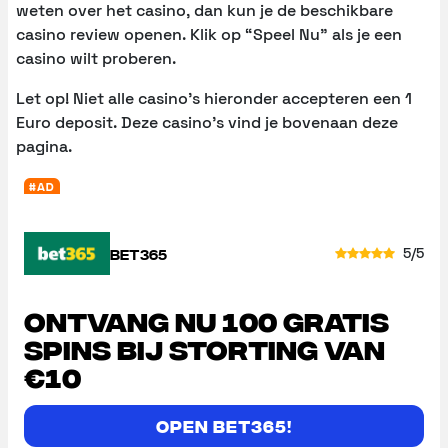
weten over het casino, dan kun je de beschikbare
casino review openen. Klik op “Speel Nu” als je een
casino wilt proberen.
Let op! Niet alle casino’s hieronder accepteren een 1
Euro deposit. Deze casino’s vind je bovenaan deze
pagina.
#ad
5/5
BET365
Ontvang nu 100 gratis
spins bij storting van
€10
Open Bet365!