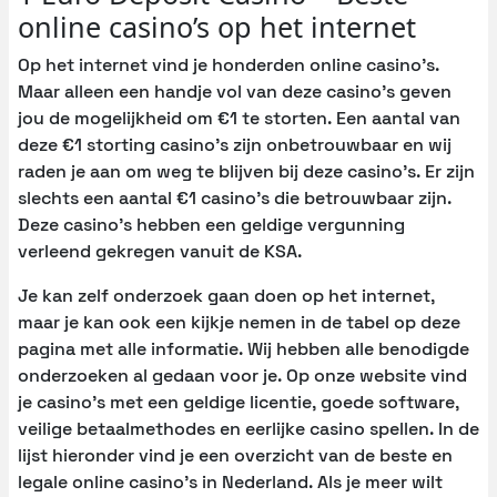
online casino’s op het internet
Op het internet vind je honderden online casino’s.
Maar alleen een handje vol van deze casino’s geven
jou de mogelijkheid om €1 te storten. Een aantal van
deze €1 storting casino’s zijn onbetrouwbaar en wij
raden je aan om weg te blijven bij deze casino’s. Er zijn
slechts een aantal €1 casino’s die betrouwbaar zijn.
Deze casino’s hebben een geldige vergunning
verleend gekregen vanuit de KSA.
Je kan zelf onderzoek gaan doen op het internet,
maar je kan ook een kijkje nemen in de tabel op deze
pagina met alle informatie. Wij hebben alle benodigde
onderzoeken al gedaan voor je. Op onze website vind
je casino’s met een geldige licentie, goede software,
veilige betaalmethodes en eerlijke casino spellen. In de
lijst hieronder vind je een overzicht van de beste en
legale online casino’s in Nederland. Als je meer wilt