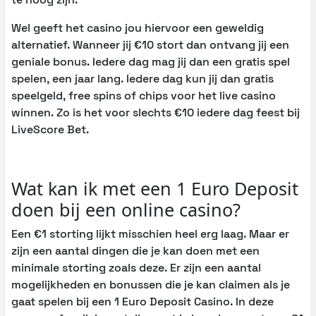
Wel geeft het casino jou hiervoor een geweldig
alternatief. Wanneer jij €10 stort dan ontvang jij een
geniale bonus. Iedere dag mag jij dan een gratis spel
spelen, een jaar lang. Iedere dag kun jij dan gratis
speelgeld, free spins of chips voor het live casino
winnen. Zo is het voor slechts €10 iedere dag feest bij
LiveScore Bet.
Wat kan ik met een 1 Euro Deposit
doen bij een online casino?
Een €1 storting lijkt misschien heel erg laag. Maar er
zijn een aantal dingen die je kan doen met een
minimale storting zoals deze. Er zijn een aantal
mogelijkheden en bonussen die je kan claimen als je
gaat spelen bij een 1 Euro Deposit Casino. In deze