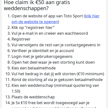
Hoe claim ik €50 aan gratis
weddenschappen?
Open de website of app van Toto Sport (
klik hier
om de website te openen
)
Klik op “registreer hier”
Vul je e-mail in en creëer een wachtwoord
Registreer
Vul vervolgens de rest van je contactgegevens in
Verifieer je identiteit en je account
Login met je gebruikersgegevens
Open het deel waar je een storting kunt doen
Kies een betaalmethode
Vul het bedrag in dat jij wilt storten (€10 minimum)
Rond de storting af via je gekozen betaalmethode
Kies een weddenschap (minimaal quotering van
1.50)
Plaats de weddenschap
Je 5x €10 free bet wordt toegevoegd aan je