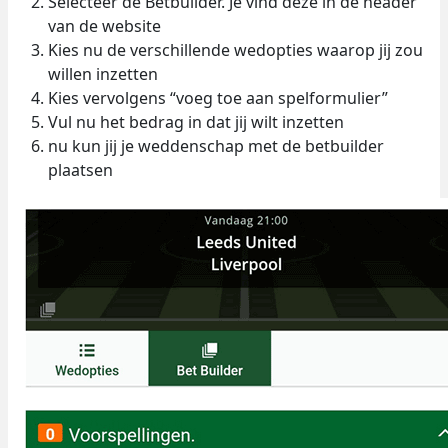
Selecteer de Betbuilder. Je vind deze in de header
van de website
Kies nu de verschillende wedopties waarop jij zou
willen inzetten
Kies vervolgens “voeg toe aan spelformulier”
Vul nu het bedrag in dat jij wilt inzetten
nu kun jij je weddenschap met de betbuilder
plaatsen