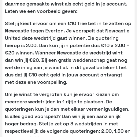
daarmee gemaakte winst als echt geld in je account.
Laten we een voorbeeld geven:
Stel jij kiest ervoor om een €10 free bet in te zetten op
Newcastle tegen Everton. Je voorspelt dat Newcastle
United deze wedstrijd gaat winnen. De quotering
hierop is 2.00. Dan kun jij in potentie dus €10 x 2.00 =
€20 winnen. Wanneer Newcastle de wedstrijd wint
dan win jij €20. Bij een gratis weddenschap gaat nog
wel de inleg van je winst af. In dit geval betekent het
dus dat jij €10 echt geld in jouw account ontvangt
met deze ene voorspelling.
Om je winst te vergroten kun je ervoor kiezen om
meerdere wedstrijden in 1 rijtje te plaatsen. De
quoteringen kun je dan met elkaar vermenigvuldigen.
Is alles goed voorspeld? Dan win jij een aanzienlijk
hoger bedrag. Stel je zet op 3 wedstrijden in met
respectievelijk de volgende quoteringen: 2.00, 1.50 en