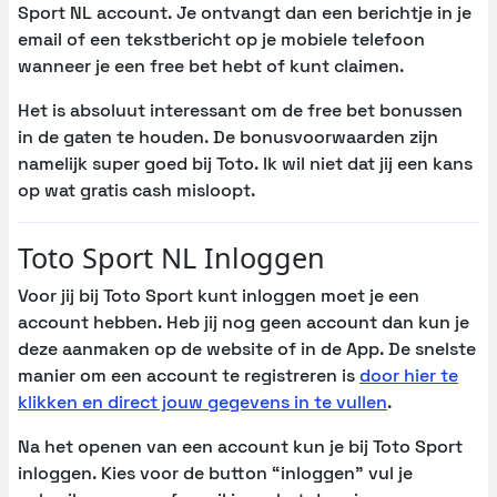
Sport NL account. Je ontvangt dan een berichtje in je
email of een tekstbericht op je mobiele telefoon
wanneer je een free bet hebt of kunt claimen.
Het is absoluut interessant om de free bet bonussen
in de gaten te houden. De bonusvoorwaarden zijn
namelijk super goed bij Toto. Ik wil niet dat jij een kans
op wat gratis cash misloopt.
Toto Sport NL Inloggen
Voor jij bij Toto Sport kunt inloggen moet je een
account hebben. Heb jij nog geen account dan kun je
deze aanmaken op de website of in de App. De snelste
manier om een account te registreren is
door hier te
klikken en direct jouw gegevens in te vullen
.
Na het openen van een account kun je bij Toto Sport
inloggen. Kies voor de button “inloggen” vul je