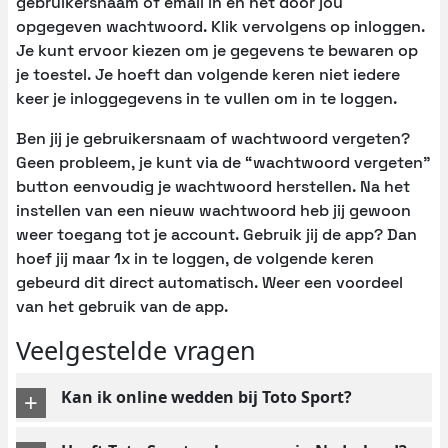
gebruikersnaam of email in en het door jou
opgegeven wachtwoord. Klik vervolgens op inloggen.
Je kunt ervoor kiezen om je gegevens te bewaren op
je toestel. Je hoeft dan volgende keren niet iedere
keer je inloggegevens in te vullen om in te loggen.
Ben jij je gebruikersnaam of wachtwoord vergeten?
Geen probleem, je kunt via de “wachtwoord vergeten”
button eenvoudig je wachtwoord herstellen. Na het
instellen van een nieuw wachtwoord heb jij gewoon
weer toegang tot je account. Gebruik jij de app? Dan
hoef jij maar 1x in te loggen, de volgende keren
gebeurd dit direct automatisch. Weer een voordeel
van het gebruik van de app.
Veelgestelde vragen
Kan ik online wedden bij Toto Sport?