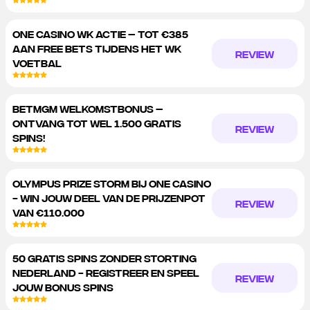
ONE CASINO WK ACTIE – TOT €385
AAN FREE BETS TIJDENS HET WK
REVIEW
VOETBAL
BETMGM WELKOMSTBONUS –
ONTVANG TOT WEL 1.500 GRATIS
REVIEW
SPINS!
OLYMPUS PRIZE STORM BIJ ONE CASINO
- WIN JOUW DEEL VAN DE PRIJZENPOT
REVIEW
VAN €110.000
50 GRATIS SPINS ZONDER STORTING
NEDERLAND - REGISTREER EN SPEEL
REVIEW
JOUW BONUS SPINS