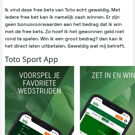
Ik vind deze free bets van Toto echt geweldig. Met
iedere free bet kan ik namelijk cash winnen. Er zijn
geen bonusvoorwaarden aan het bedrag dat ik win
met de free bets. Zo hoef ik het gewonnen geld niet
rond te spelen. Win ik een groot bedrag? dan kan ik
het direct laten uitbetalen. Geweldig wat mij betreft.
Toto Sport App