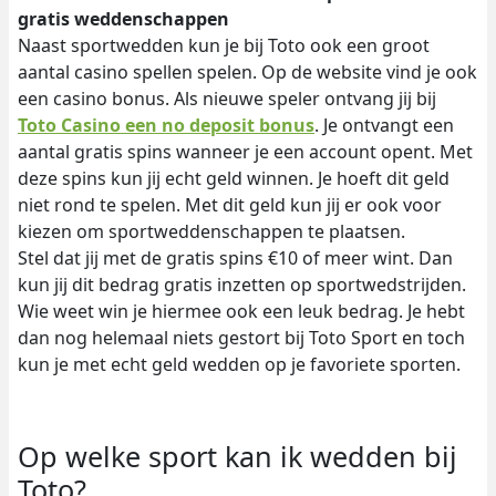
gratis weddenschappen
Naast sportwedden kun je bij Toto ook een groot
aantal casino spellen spelen. Op de website vind je ook
een casino bonus. Als nieuwe speler ontvang jij bij
Toto Casino een no deposit bonus
. Je ontvangt een
aantal gratis spins wanneer je een account opent. Met
deze spins kun jij echt geld winnen. Je hoeft dit geld
niet rond te spelen. Met dit geld kun jij er ook voor
kiezen om sportweddenschappen te plaatsen.
Stel dat jij met de gratis spins €10 of meer wint. Dan
kun jij dit bedrag gratis inzetten op sportwedstrijden.
Wie weet win je hiermee ook een leuk bedrag. Je hebt
dan nog helemaal niets gestort bij Toto Sport en toch
kun je met echt geld wedden op je favoriete sporten.
Op welke sport kan ik wedden bij
Toto?