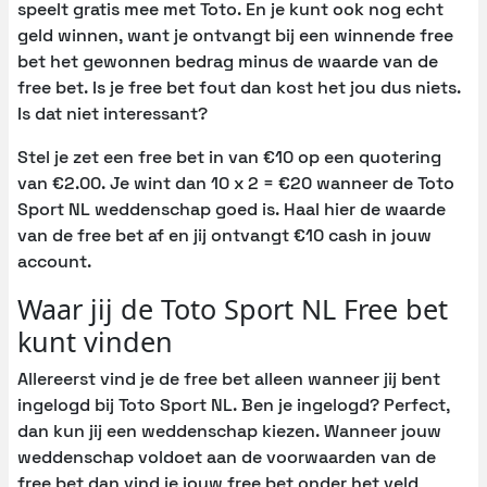
speelt gratis mee met Toto. En je kunt ook nog echt
geld winnen, want je ontvangt bij een winnende free
bet het gewonnen bedrag minus de waarde van de
free bet. Is je free bet fout dan kost het jou dus niets.
Is dat niet interessant?
Stel je zet een free bet in van €10 op een quotering
van €2.00. Je wint dan 10 x 2 = €20 wanneer de Toto
Sport NL weddenschap goed is. Haal hier de waarde
van de free bet af en jij ontvangt €10 cash in jouw
account.
Waar jij de Toto Sport NL Free bet
kunt vinden
Allereerst vind je de free bet alleen wanneer jij bent
ingelogd bij Toto Sport NL. Ben je ingelogd? Perfect,
dan kun jij een weddenschap kiezen. Wanneer jouw
weddenschap voldoet aan de voorwaarden van de
free bet dan vind je jouw free bet onder het veld