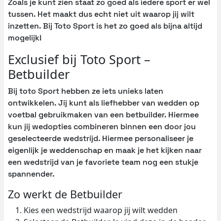
Zoals je kunt zien staat zo goed als iedere sport er wel
tussen. Het maakt dus echt niet uit waarop jij wilt
inzetten. Bij Toto Sport is het zo goed als bijna altijd
mogelijk!
Exclusief bij Toto Sport –
Betbuilder
Bij toto Sport hebben ze iets unieks laten
ontwikkelen. Jij kunt als liefhebber van wedden op
voetbal gebruikmaken van een betbuilder. Hiermee
kun jij wedopties combineren binnen een door jou
geselecteerde wedstrijd. Hiermee personaliseer je
eigenlijk je weddenschap en maak je het kijken naar
een wedstrijd van je favoriete team nog een stukje
spannender.
Zo werkt de Betbuilder
Kies een wedstrijd waarop jij wilt wedden