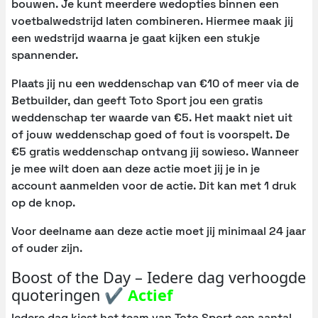
bouwen. Je kunt meerdere wedopties binnen een
voetbalwedstrijd laten combineren. Hiermee maak jij
een wedstrijd waarna je gaat kijken een stukje
spannender.
Plaats jij nu een weddenschap van €10 of meer via de
Betbuilder, dan geeft Toto Sport jou een gratis
weddenschap ter waarde van €5. Het maakt niet uit
of jouw weddenschap goed of fout is voorspelt. De
€5 gratis weddenschap ontvang jij sowieso. Wanneer
je mee wilt doen aan deze actie moet jij je in je
account aanmelden voor de actie. Dit kan met 1 druk
op de knop.
Voor deelname aan deze actie moet jij minimaal 24 jaar
of ouder zijn.
Boost of the Day – Iedere dag verhoogde
quoteringen
✔ Actief
Iedere dag kiest het team van Toto Sport een aantal