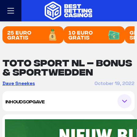
Skip
to
content
25 Euro
10 Euro
Gr
Gratis
Gratis
sp
Toto Sport NL – Bonus
& Sportwedden
Dave Sneekes
October 19, 2022
INHOUDSOPGAVE