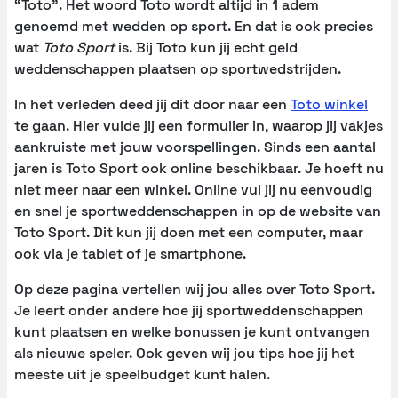
“Toto”. Het woord Toto wordt altijd in 1 adem
genoemd met wedden op sport. En dat is ook precies
wat
Toto Sport
is. Bij Toto kun jij echt geld
weddenschappen plaatsen op sportwedstrijden.
In het verleden deed jij dit door naar een
Toto winkel
te gaan. Hier vulde jij een formulier in, waarop jij vakjes
aankruiste met jouw voorspellingen. Sinds een aantal
jaren is Toto Sport ook online beschikbaar. Je hoeft nu
niet meer naar een winkel. Online vul jij nu eenvoudig
en snel je sportweddenschappen in op de website van
Toto Sport. Dit kun jij doen met een computer, maar
ook via je tablet of je smartphone.
Op deze pagina vertellen wij jou alles over Toto Sport.
Je leert onder andere hoe jij sportweddenschappen
kunt plaatsen en welke bonussen je kunt ontvangen
als nieuwe speler. Ook geven wij jou tips hoe jij het
meeste uit je speelbudget kunt halen.