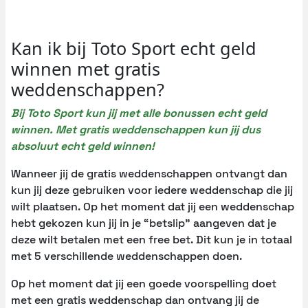
Kan ik bij Toto Sport echt geld
winnen met gratis
weddenschappen?
Bij Toto Sport kun jij met alle bonussen echt geld
winnen. Met gratis weddenschappen kun jij dus
absoluut echt geld winnen!
Wanneer jij de gratis weddenschappen ontvangt dan
kun jij deze gebruiken voor iedere weddenschap die jij
wilt plaatsen. Op het moment dat jij een weddenschap
hebt gekozen kun jij in je “betslip” aangeven dat je
deze wilt betalen met een free bet. Dit kun je in totaal
met 5 verschillende weddenschappen doen.
Op het moment dat jij een goede voorspelling doet
met een gratis weddenschap dan ontvang jij de