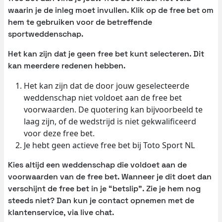
waarin je de inleg moet invullen. Klik op de free bet om
hem te gebruiken voor de betreffende
sportweddenschap.
Het kan zijn dat je geen free bet kunt selecteren. Dit
kan meerdere redenen hebben.
Het kan zijn dat de door jouw geselecteerde
weddenschap niet voldoet aan de free bet
voorwaarden. De quotering kan bijvoorbeeld te
laag zijn, of de wedstrijd is niet gekwalificeerd
voor deze free bet.
Je hebt geen actieve free bet bij Toto Sport NL
Kies altijd een weddenschap die voldoet aan de
voorwaarden van de free bet. Wanneer je dit doet dan
verschijnt de free bet in je “betslip”. Zie je hem nog
steeds niet? Dan kun je contact opnemen met de
klantenservice, via live chat.