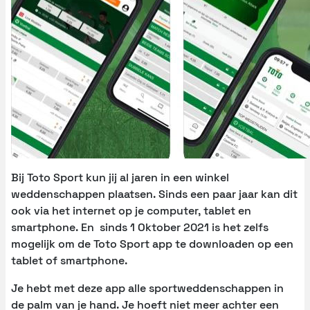
Bij Toto Sport kun jij al jaren in een winkel
weddenschappen plaatsen. Sinds een paar jaar kan dit
ook via het internet op je computer, tablet en
smartphone. En sinds 1 Oktober 2021 is het zelfs
mogelijk om de Toto Sport app te downloaden op een
tablet of smartphone.
Je hebt met deze app alle sportweddenschappen in
de palm van je hand. Je hoeft niet meer achter een