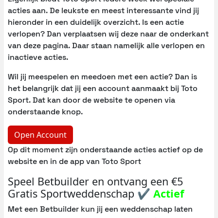
acties aan. De leukste en meest interessante vind jij
hieronder in een duidelijk overzicht. Is een actie
verlopen? Dan verplaatsen wij deze naar de onderkant
van deze pagina. Daar staan namelijk alle verlopen en
inactieve acties.
Wil jij meespelen en meedoen met een actie? Dan is
het belangrijk dat jij een account aanmaakt bij Toto
Sport. Dat kan door de website te openen via
onderstaande knop.
Open Account
Op dit moment zijn onderstaande acties actief op de
website en in de app van Toto Sport
Speel Betbuilder en ontvang een €5
Gratis Sportweddenschap
✔ Actief
Met een Betbuilder kun jij een weddenschap laten