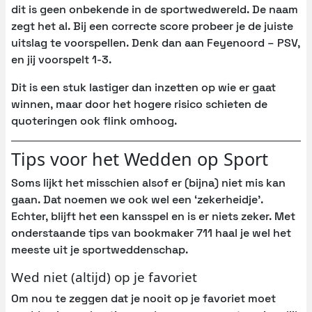
dit is geen onbekende in de sportwedwereld. De naam
zegt het al. Bij een correcte score probeer je de juiste
uitslag te voorspellen. Denk dan aan Feyenoord – PSV,
en jij voorspelt 1-3.
Dit is een stuk lastiger dan inzetten op wie er gaat
winnen, maar door het hogere risico schieten de
quoteringen ook flink omhoog.
Tips voor het Wedden op Sport
Soms lijkt het misschien alsof er (bijna) niet mis kan
gaan. Dat noemen we ook wel een ‘zekerheidje’.
Echter, blijft het een kansspel en is er niets zeker. Met
onderstaande tips van bookmaker 711 haal je wel het
meeste uit je sportweddenschap.
Wed niet (altijd) op je favoriet
Om nou te zeggen dat je nooit op je favoriet moet