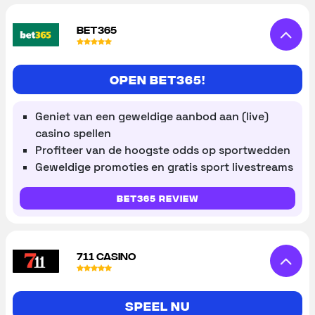
BET365
Open Bet365!
Geniet van een geweldige aanbod aan (live)
casino spellen
Profiteer van de hoogste odds op sportwedden
Geweldige promoties en gratis sport livestreams
Bet365 review
711 CASINO
Speel nu