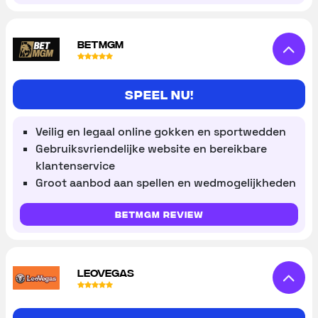
BETMGM
Speel nu!
Veilig en legaal online gokken en sportwedden
Gebruiksvriendelijke website en bereikbare
klantenservice
Groot aanbod aan spellen en wedmogelijkheden
BetMGM review
LEOVEGAS