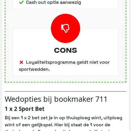
Cash out optie aanwezig
Cons
Loyaliteitsprogramma geldt niet voor
sportwedden.
Wedopties bij bookmaker 711
1 x 2 Sport Bet
Bij een 1 x 2 bet zet je in op thuisploeg wint, uitploeg
wint of een gelijkspel. Hier bij staat de 1 voor de