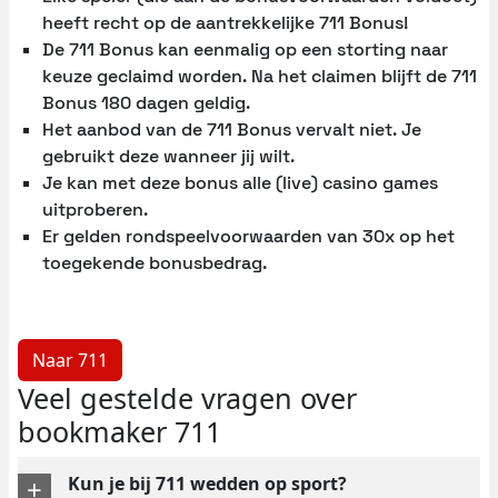
heeft recht op de aantrekkelijke 711 Bonus!
De 711 Bonus kan eenmalig op een storting naar
keuze geclaimd worden. Na het claimen blijft de 711
Bonus 180 dagen geldig.
Het aanbod van de 711 Bonus vervalt niet. Je
gebruikt deze wanneer jij wilt.
Je kan met deze bonus alle (live) casino games
uitproberen.
Er gelden rondspeelvoorwaarden van 30x op het
toegekende bonusbedrag.
Naar 711
Veel gestelde vragen over
bookmaker 711
Kun je bij 711 wedden op sport?