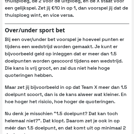
thuisploeg, de 2 voor de uitploeg, en de X staat voor
een gelijkspel. Zet jij €10 in op 1, dan voorspel jij dat de
thuisploeg wint, en vice versa.
Over/under sport bet
Bij een over/under bet voorspel je hoeveel punten er
tijdens een wedstrijd worden gemaakt. Je kunt er
bijvoorbeeld geld op inleggen dat er meer dan 1.5
doelpunten worden gescoord tijdens een wedstrijd.
Die kans is vrij groot, en zal dus niet hele hoge
quoteringen hebben.
Maar zet jij bijvoorbeeld in op dat Team X meer dan 1.5
doelpunt scoort, dan is de kans alweer wat kleiner. En
hoe hoger het risicio, hoe hoger de quoteringen.
Nu denk je misschien “1.5 doelpunt? Dat kan toch
helemaal niet?”. Dat klopt. Daarom zet je ook in op
méér dan 1.5 doelpunt, en dat komt uit op minimaal 2