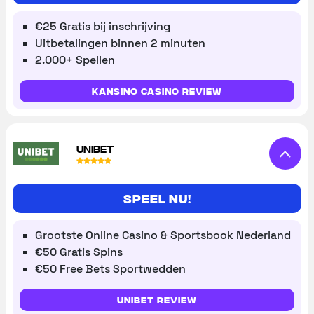
€25 Gratis bij inschrijving
Uitbetalingen binnen 2 minuten
2.000+ Spellen
Kansino Casino review
UNIBET
Speel Nu!
Grootste Online Casino & Sportsbook Nederland
€50 Gratis Spins
€50 Free Bets Sportwedden
Unibet review