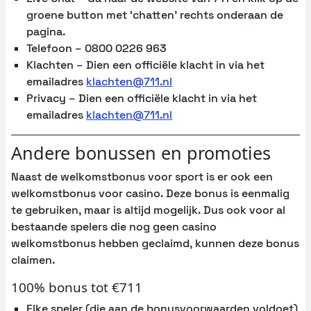
groene button met ‘chatten’ rechts onderaan de
pagina.
Telefoon – 0800 0226 963
Klachten – Dien een officiële klacht in via het
emailadres
klachten@711.nl
Privacy – Dien een officiële klacht in via het
emailadres
klachten@711.nl
Andere bonussen en promoties
Naast de welkomstbonus voor sport is er ook een
welkomstbonus voor casino. Deze bonus is eenmalig
te gebruiken, maar is altijd mogelijk. Dus ook voor al
bestaande spelers die nog geen casino
welkomstbonus hebben geclaimd, kunnen deze bonus
claimen.
100% bonus tot €711
Elke speler (die aan de bonusvoorwaarden voldoet)