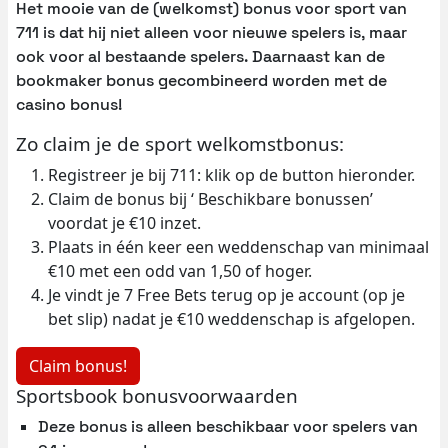
Het mooie van de (welkomst) bonus voor sport van
711 is dat hij niet alleen voor nieuwe spelers is, maar
ook voor al bestaande spelers. Daarnaast kan de
bookmaker bonus gecombineerd worden met de
casino bonus!
Zo claim je de sport welkomstbonus:
Registreer je bij 711: klik op de button hieronder.
Claim de bonus bij ‘ Beschikbare bonussen’
voordat je €10 inzet.
Plaats in één keer een weddenschap van minimaal
€10 met een odd van 1,50 of hoger.
Je vindt je 7 Free Bets terug op je account (op je
bet slip) nadat je €10 weddenschap is afgelopen.
Claim bonus!
Sportsbook bonusvoorwaarden
Deze bonus is alleen beschikbaar voor spelers van