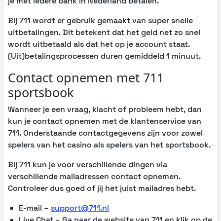
je met iedere bank in Nederland betalen.
Bij 711 wordt er gebruik gemaakt van super snelle
uitbetalingen. Dit betekent dat het geld net zo snel
wordt uitbetaald als dat het op je account staat.
(Uit)betalingsprocessen duren gemiddeld 1 minuut.
Contact opnemen met 711
sportsbook
Wanneer je een vraag, klacht of probleem hebt, dan
kun je contact opnemen met de klantenservice van
711. Onderstaande contactgegevens zijn voor zowel
spelers van het casino als spelers van het sportsbook.
Bij 711 kun je voor verschillende dingen via
verschillende mailadressen contact opnemen.
Controleer dus goed of jij het juist mailadres hebt.
E-mail –
support@711.nl
Live Chat – Ga naar de website van 711 en klik op de