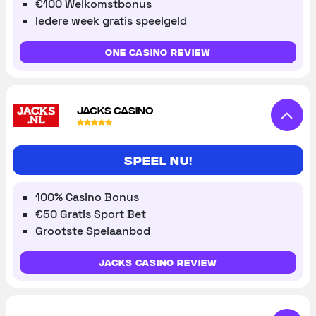
€100 Welkomstbonus
Iedere week gratis speelgeld
One Casino review
JACKS CASINO
Speel Nu!
100% Casino Bonus
€50 Gratis Sport Bet
Grootste Spelaanbod
Jacks Casino review