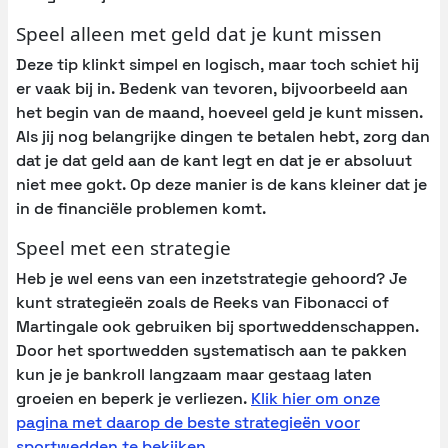
Speel alleen met geld dat je kunt missen
Deze tip klinkt simpel en logisch, maar toch schiet hij
er vaak bij in. Bedenk van tevoren, bijvoorbeeld aan
het begin van de maand, hoeveel geld je kunt missen.
Als jij nog belangrijke dingen te betalen hebt, zorg dan
dat je dat geld aan de kant legt en dat je er absoluut
niet mee gokt. Op deze manier is de kans kleiner dat je
in de financiële problemen komt.
Speel met een strategie
Heb je wel eens van een inzetstrategie gehoord? Je
kunt strategieën zoals de Reeks van Fibonacci of
Martingale ook gebruiken bij sportweddenschappen.
Door het sportwedden systematisch aan te pakken
kun je je bankroll langzaam maar gestaag laten
groeien en beperk je verliezen.
Klik hier om onze
pagina met daarop de beste strategieën voor
sportwedden te bekijken.