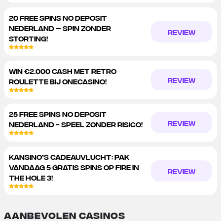
20 FREE SPINS NO DEPOSIT
NEDERLAND – SPIN ZONDER
REVIEW
STORTING!
WIN €2.000 CASH MET RETRO
REVIEW
ROULETTE BIJ ONECASINO!
25 FREE SPINS NO DEPOSIT
REVIEW
NEDERLAND - SPEEL ZONDER RISICO!
KANSINO’S CADEAUVLUCHT: PAK
VANDAAG 5 GRATIS SPINS OP FIRE IN
REVIEW
THE HOLE 3!
Aanbevolen Casinos