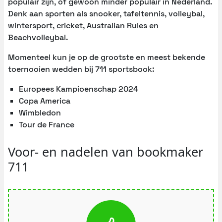
populair zijn, of gewoon minder populair in Nederland.
Denk aan sporten als snooker, tafeltennis, volleybal,
wintersport, cricket, Australian Rules en
Beachvolleybal.
Momenteel kun je op de grootste en meest bekende
toernooien wedden bij 711 sportsbook:
Europees Kampioenschap 2024
Copa America
Wimbledon
Tour de France
Voor- en nadelen van bookmaker
711