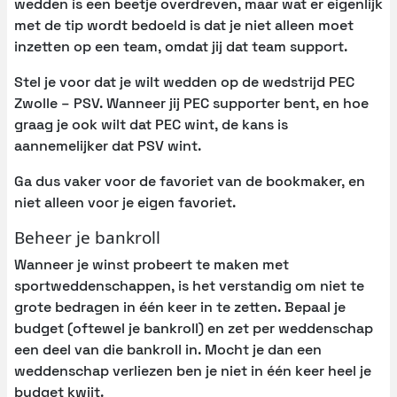
wedden is een beetje overdreven, maar wat er eigenlijk
met de tip wordt bedoeld is dat je niet alleen moet
inzetten op een team, omdat jij dat team support.
Stel je voor dat je wilt wedden op de wedstrijd PEC
Zwolle – PSV. Wanneer jij PEC supporter bent, en hoe
graag je ook wilt dat PEC wint, de kans is
aannemelijker dat PSV wint.
Ga dus vaker voor de favoriet van de bookmaker, en
niet alleen voor je eigen favoriet.
Beheer je bankroll
Wanneer je winst probeert te maken met
sportweddenschappen, is het verstandig om niet te
grote bedragen in één keer in te zetten. Bepaal je
budget (oftewel je bankroll) en zet per weddenschap
een deel van die bankroll in. Mocht je dan een
weddenschap verliezen ben je niet in één keer heel je
budget kwijt.