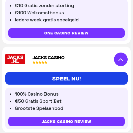
€10 Gratis zonder storting
€100 Welkomstbonus
Iedere week gratis speelgeld
One Casino review
JACKS CASINO
Speel Nu!
100% Casino Bonus
€50 Gratis Sport Bet
Grootste Spelaanbod
Jacks Casino review