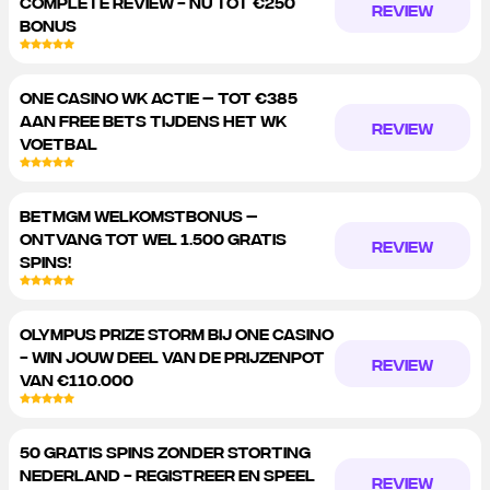
COMPLETE REVIEW - NU TOT €250
REVIEW
BONUS
ONE CASINO WK ACTIE – TOT €385
AAN FREE BETS TIJDENS HET WK
REVIEW
VOETBAL
BETMGM WELKOMSTBONUS –
ONTVANG TOT WEL 1.500 GRATIS
REVIEW
SPINS!
OLYMPUS PRIZE STORM BIJ ONE CASINO
- WIN JOUW DEEL VAN DE PRIJZENPOT
REVIEW
VAN €110.000
50 GRATIS SPINS ZONDER STORTING
NEDERLAND - REGISTREER EN SPEEL
REVIEW