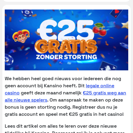
We hebben heel goed nieuws voor iedereen die nog
geen account bij Kansino heeft. Dit
legale online
casino
geeft deze maand namelijk
€25 gratis weg aan
alle nieuwe spelers
. Om aanspraak te maken op deze
bonus is geen storting nodig. Registreer dus nu je
gratis account en speel met €25 gratis in het casino!
Lees dit artikel om alles te leren over deze nieuwe