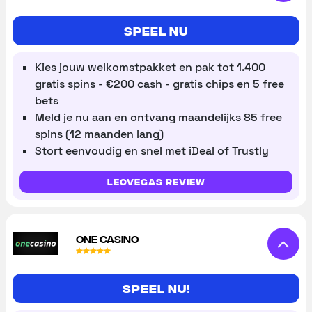
Speel Nu
Kies jouw welkomstpakket en pak tot 1.400
gratis spins - €200 cash - gratis chips en 5 free
bets
Meld je nu aan en ontvang maandelijks 85 free
spins (12 maanden lang)
Stort eenvoudig en snel met iDeal of Trustly
LeoVegas review
ONE CASINO
Speel nu!