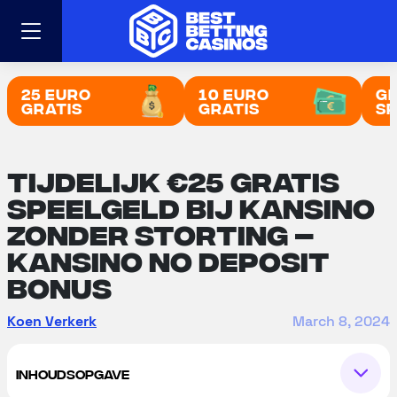
Skip
to
content
25 Euro
10 Euro
Gr
Gratis
Gratis
sp
Tijdelijk €25 gratis
speelgeld bij Kansino
zonder storting –
Kansino no deposit
bonus
Koen Verkerk
March 8, 2024
INHOUDSOPGAVE