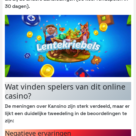
30 dagen).
Wat vinden spelers van dit online
casino?
De meningen over Kansino zijn sterk verdeeld, maar er
lijkt een duidelijke tweedeling in de beoordelingen te
zijn:
Negatieve ervaringen