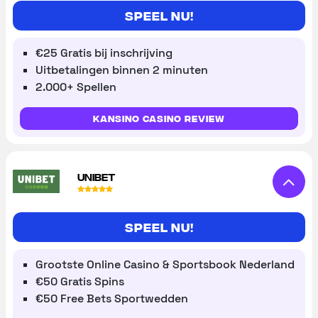
Speel Nu!
€25 Gratis bij inschrijving
Uitbetalingen binnen 2 minuten
2.000+ Spellen
Kansino Casino review
UNIBET
Speel Nu!
Grootste Online Casino & Sportsbook Nederland
€50 Gratis Spins
€50 Free Bets Sportwedden