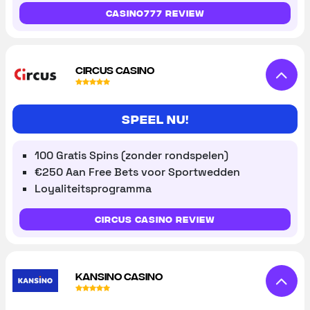
Casino777 review
CIRCUS CASINO
Speel Nu!
100 Gratis Spins (zonder rondspelen)
€250 Aan Free Bets voor Sportwedden
Loyaliteitsprogramma
Circus Casino review
KANSINO CASINO