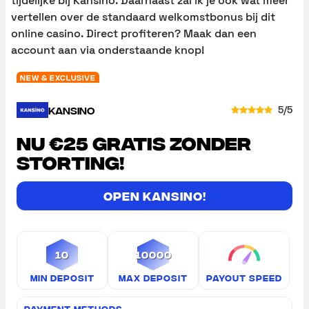
tijdelijke bij Kansino. Daarnaast zal ik je ook wat meer
vertellen over de standaard welkomstbonus bij dit
online casino. Direct profiteren? Maak dan een
account aan via onderstaande knop!
New & Exclusive
5/5
KANSINO
Nu €25 gratis zonder
storting!
Open Kansino!
10
10000
Min Deposit
Max Deposit
Payout Speed
Payment Methods