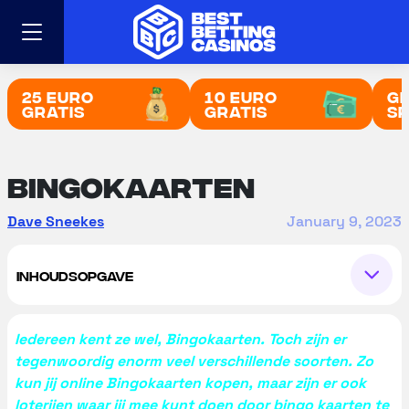
Skip
to
content
25 Euro
10 Euro
Gr
Gratis
Gratis
sp
Bingokaarten
Dave Sneekes
January 9, 2023
INHOUDSOPGAVE
Iedereen kent ze wel, Bingokaarten. Toch zijn er
tegenwoordig enorm veel verschillende soorten. Zo
kun jij online Bingokaarten kopen, maar zijn er ook
loterijen waar jij mee kunt doen door bingo kaarten te