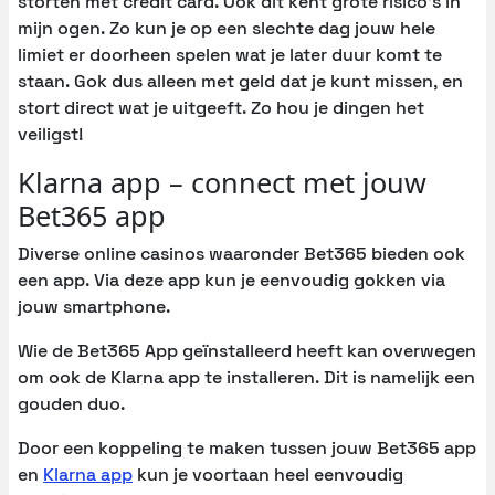
storten met credit card. Ook dit kent grote risico’s in
mijn ogen. Zo kun je op een slechte dag jouw hele
limiet er doorheen spelen wat je later duur komt te
staan. Gok dus alleen met geld dat je kunt missen, en
stort direct wat je uitgeeft. Zo hou je dingen het
veiligst!
Klarna app – connect met jouw
Bet365 app
Diverse online casinos waaronder Bet365 bieden ook
een app. Via deze app kun je eenvoudig gokken via
jouw smartphone.
Wie de Bet365 App geïnstalleerd heeft kan overwegen
om ook de Klarna app te installeren. Dit is namelijk een
gouden duo.
Door een koppeling te maken tussen jouw Bet365 app
en
Klarna app
kun je voortaan heel eenvoudig