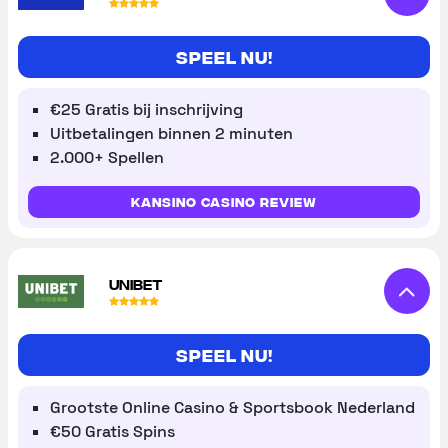
Speel Nu!
€25 Gratis bij inschrijving
Uitbetalingen binnen 2 minuten
2.000+ Spellen
Kansino Casino review
UNIBET
Speel Nu!
Grootste Online Casino & Sportsbook Nederland
€50 Gratis Spins