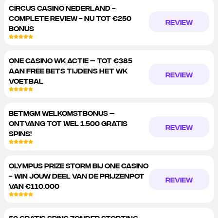
CIRCUS CASINO NEDERLAND -
COMPLETE REVIEW - NU TOT €250
REVIEW
BONUS
ONE CASINO WK ACTIE – TOT €385
AAN FREE BETS TIJDENS HET WK
REVIEW
VOETBAL
BETMGM WELKOMSTBONUS –
ONTVANG TOT WEL 1.500 GRATIS
REVIEW
SPINS!
OLYMPUS PRIZE STORM BIJ ONE CASINO
- WIN JOUW DEEL VAN DE PRIJZENPOT
REVIEW
VAN €110.000
50 GRATIS SPINS ZONDER STORTING