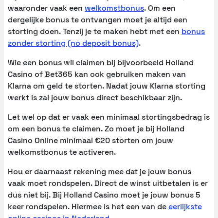
waaronder vaak een
welkomstbonus
. Om een
dergelijke bonus te ontvangen moet je altijd een
storting doen. Tenzij je te maken hebt met een
bonus
zonder storting (no deposit bonus)
.
Wie een bonus wil claimen bij bijvoorbeeld Holland
Casino of Bet365 kan ook gebruiken maken van
Klarna om geld te storten. Nadat jouw Klarna storting
werkt is zal jouw bonus direct beschikbaar zijn.
Let wel op dat er vaak een minimaal stortingsbedrag is
om een bonus te claimen. Zo moet je bij Holland
Casino Online minimaal €20 storten om jouw
welkomstbonus te activeren.
Hou er daarnaast rekening mee dat je jouw bonus
vaak moet rondspelen. Direct de winst uitbetalen is er
dus niet bij. Bij Holland Casino moet je jouw bonus 5
keer rondspelen. Hiermee is het een van de
eerlijkste