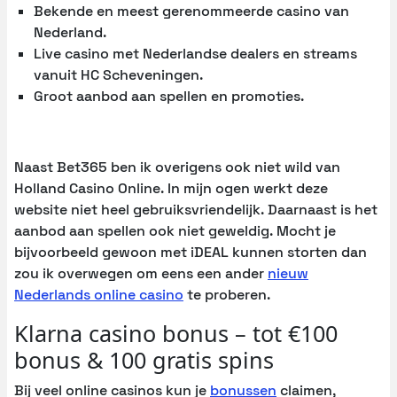
Bekende en meest gerenommeerde casino van
Nederland.
Live casino met Nederlandse dealers en streams
vanuit HC Scheveningen.
Groot aanbod aan spellen en promoties.
Naast Bet365 ben ik overigens ook niet wild van
Holland Casino Online. In mijn ogen werkt deze
website niet heel gebruiksvriendelijk. Daarnaast is het
aanbod aan spellen ook niet geweldig. Mocht je
bijvoorbeeld gewoon met iDEAL kunnen storten dan
zou ik overwegen om eens een ander
nieuw
Nederlands online casino
te proberen.
Klarna casino bonus – tot €100
bonus & 100 gratis spins
Bij veel online casinos kun je
bonussen
claimen,