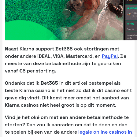
Naast Klarna support Bet365 ook stortingen met
onder andere iDEAL, VISA, Mastercard, en
PayPal
. De
meeste van deze betaalmethode zijn te gebruiken
vanaf €5 per storting.
Ondanks dat ik Bet365 in dit artikel bestempel als
beste Klarna casino is het niet zo dat ik dit casino echt
geweldig vindt. Dit komt meer omdat het aanbod van
Klarna casinos niet heel groot is op dit moment.
Vind je het oké om met een andere betaalmethode te
storten? Dan zou ik aanraden om dat te doen en dan
te spelen bij een van de andere
legale online casinos in