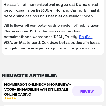
Helaas is het momenteel wel nog zo dat Klarna enkel
beschikbaar is bij Bet365 en Holland Casino. En laat ik
deze online casinos nou net niet geweldig vinden.
Wil je liever bij een beter casino spelen of heb je geen
Klarna account? Kijk dan eens naar andere
betaalmethode waaronder iDEAL, Trustly,
PayPal
,
VISA, en Mastercard. Ook deze betaalopties zijn ideaal
om geld toe te voegen aan jouw online gokaccount.
Nieuwste artikelen
HOMMERSON ONLINE CASINO REVIEW -
VOOR- EN NADELEN VAN DIT LEGALE
REVIEW
ONLINE CASINO