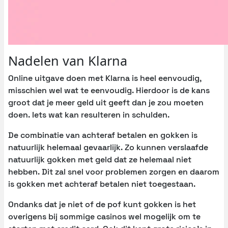
Nadelen van Klarna
Online uitgave doen met Klarna is heel eenvoudig,
misschien wel wat te eenvoudig. Hierdoor is de kans
groot dat je meer geld uit geeft dan je zou moeten
doen. Iets wat kan resulteren in schulden.
De combinatie van achteraf betalen en gokken is
natuurlijk helemaal gevaarlijk. Zo kunnen verslaafde
natuurlijk gokken met geld dat ze helemaal niet
hebben. Dit zal snel voor problemen zorgen en daarom
is gokken met achteraf betalen niet toegestaan.
Ondanks dat je niet of de pof kunt gokken is het
overigens bij sommige casinos wel mogelijk om te