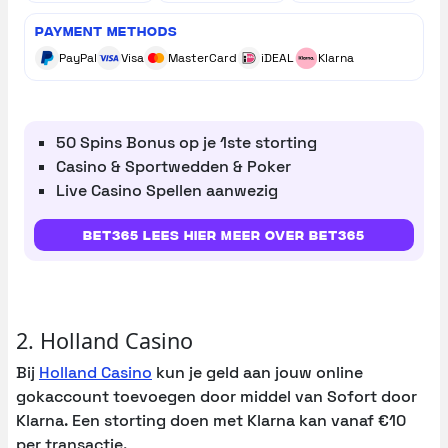
Payment Methods
PayPal
Visa
MasterCard
iDEAL
Klarna
50 Spins Bonus op je 1ste storting
Casino & Sportwedden & Poker
Live Casino Spellen aanwezig
Bet365 Lees hier meer over Bet365
2. Holland Casino
Bij
Holland Casino
kun je geld aan jouw online
gokaccount toevoegen door middel van Sofort door
Klarna. Een storting doen met Klarna kan vanaf €10
per transactie.