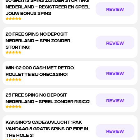
NEDERLAND - REGISTREER EN SPEEL
REVIEW
JOUW BONUS SPINS
20 FREE SPINS NO DEPOSIT
NEDERLAND – SPIN ZONDER
REVIEW
STORTING!
WIN €2.000 CASH MET RETRO
REVIEW
ROULETTE BIJ ONECASINO!
25 FREE SPINS NO DEPOSIT
REVIEW
NEDERLAND - SPEEL ZONDER RISICO!
KANSINO’S CADEAUVLUCHT: PAK
VANDAAG 5 GRATIS SPINS OP FIRE IN
REVIEW
THE HOLE 3!