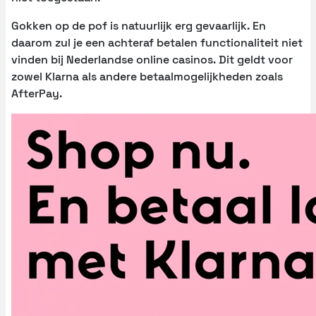
Gokken op de pof is natuurlijk erg gevaarlijk. En
daarom zul je een achteraf betalen functionaliteit niet
vinden bij Nederlandse online casinos. Dit geldt voor
zowel Klarna als andere betaalmogelijkheden zoals
AfterPay.